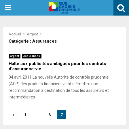
PRIMARY
MENU
Accueil
Argent
Catégorie : Assurances
Argent
Assurances
Halte aux publicités ambiguës pour les contrats
d’assurance-vie
04 avril 2011 La nouvelle Autorité de contrôle prudentiel
(ACP) des produits financiers vient d’émettre une
recommandation à destination de tous les assureurs et
intermédiaires
Pagination
1
…
6
7
des