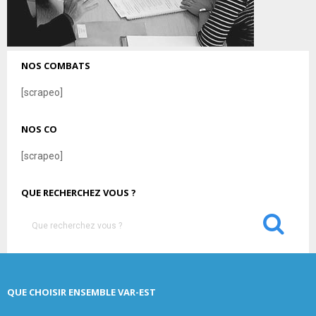
NOS COMBATS
[scrapeo]
NOS CO
[scrapeo]
QUE RECHERCHEZ VOUS ?
S
e
a
S
r
c
E
QUE CHOISIR ENSEMBLE VAR-EST
h
f
A