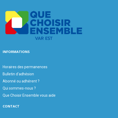
f
A
o
r
R
:
C
H
INFORMATIONS
Horaires des permanences
Bulletin d'adhésion
Abonné ou adhérent ?
Qui sommes-nous ?
Que Choisir Ensemble vous aide
CONTACT