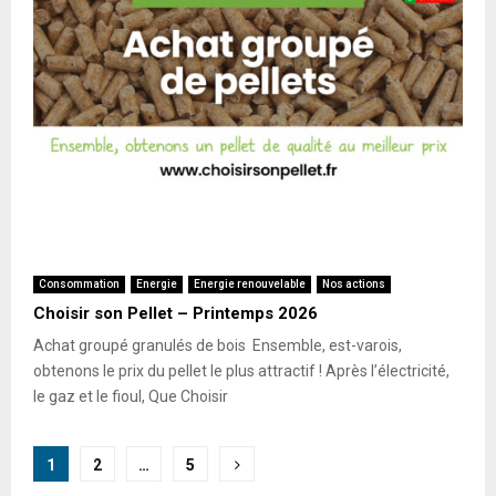
Consommation
Energie
Energie renouvelable
Nos actions
Choisir son Pellet – Printemps 2026
Achat groupé granulés de bois Ensemble, est-varois,
obtenons le prix du pellet le plus attractif ! Après l’électricité,
le gaz et le fioul, Que Choisir
Pagination
1
2
…
5