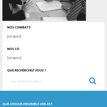
NOS COMBATS
[scrapeo]
NOS CO
[scrapeo]
QUE RECHERCHEZ VOUS ?
S
e
a
S
r
c
E
QUE CHOISIR ENSEMBLE VAR-EST
h