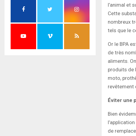
l’animal et 
Cette substa
nombreux tro
tels que le 
Or le BPA es
de très nom
aliments. On
produits de 
moto, prothè
revêtement 
Éviter une p
Bien évidemm
l’application
de remplace