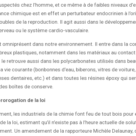
suspectés chez l’homme, et ce même à de faibles niveaux d’e
nce chimique est en effet un perturbateur endocrinien à l’or
ubles de la reproduction. Il agit aussi dans le développeme
cerveau ou le système cardio-vasculaire.
t omniprésent dans notre environnement. Il entre dans la c
breux plastiques, notamment dans les matériaux au contact
 le retrouve aussi dans les polycarbonates utilisés dans be
la vie courante (bonbonnes d’eau, biberons, vitres de voitur
ses dentaires, etc.) et dans toutes les résines époxy qui se
des boîtes de conserve.
rorogation de la loi
ent, les industriels de la chimie font feu de tout bois pour 
 de la loi, estimant qu’il n’existe pas à l’heure actuelle de solu
ment. Un amendement de la rapporteure Michèle Delaunay, 