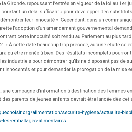
 la Gironde, repoussant l’entrée en vigueur de la loi au 1er ju
 pourtant un délai suffisant « pour développer des substituts
 démontrer leur innocuité ». Cependant, dans un communiqu
grette l’adoption d’un amendement gouvernemental demand
ntrant cette innocuité soit rendu au Parlement au plus tard
. « À cette date beaucoup trop précoce, aucune étude scien
ura pu être menée à bien. Des résultats incomplets pourront
les industriels pour démontrer qu’ils ne disposent pas de su
nt innocentés et pour demander la prorogation de la mise en
t, une campagne d’information à destination des femmes en
et des parents de jeunes enfants devrait être lancée dès cet
uechoisir.org/alimentation/securite-hygiene/actualite-bisp
s-les-emballages-alimentaires