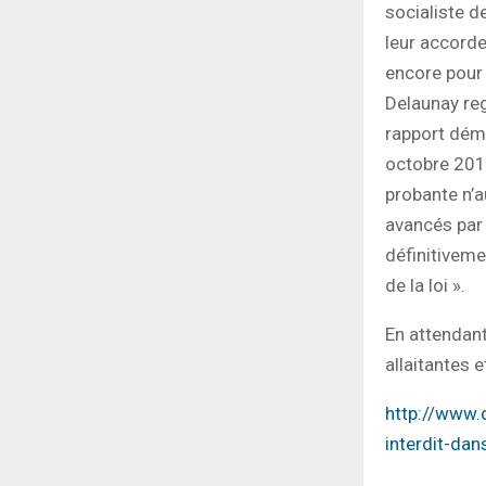
socialiste de
leur accorde
encore pour
Delaunay re
rapport démo
octobre 2012
probante n’a
avancés par 
définitiveme
de la loi ».
En attendan
allaitantes 
http://www.q
interdit-dan