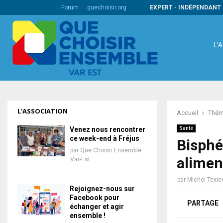
s codes barres internationaux
Forum
quechoisir.org
EXPERT - INDÉPENDANT 
L’
L'ASSOCIATION
Accueil
Thém
Venez nous rencontrer
Santé
ce week-end à Fréjus
Bisphé
par
Que Choisir Ensemble
alimen
Var-Est
par
Michel Texie
Rejoignez-nous sur
Facebook pour
PARTAGE
échanger et agir
ensemble !