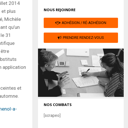
illet 2014
NOUS REJOINDRE
 et plus
é, Michèle
ADHÉSION / RÉ-ADHÉSION
ant qu’un
 le 31
PRENDRE RENDEZ-VOUS
tifique
 être
bstituts
 application
ceintes et
 automne.
NOS COMBATS
henol-a-
[scrapeo]