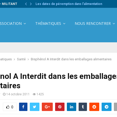
- MILITANT
Les dates de péremption dans l’alimentation
ASSOCIATION
THÉMATIQUES
NOUS RENCONTRER
atiques
Santé
Bisphénol A Interdit dans les emballages alimentaires
nol A Interdit dans les emballage
taires
r
14 octobre 2011
1425
0