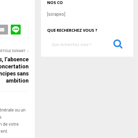
NOS CO
[scrapeo]
QUE RECHERCHEZ VOUS ?
S
e
RTICLE SUIVANT
a
S
s, l’absence
r
concertation
c
E
incipes sans
h
ambition
f
A
o
r
R
:
C
énérale ou un
s
H
 de votre
rent.