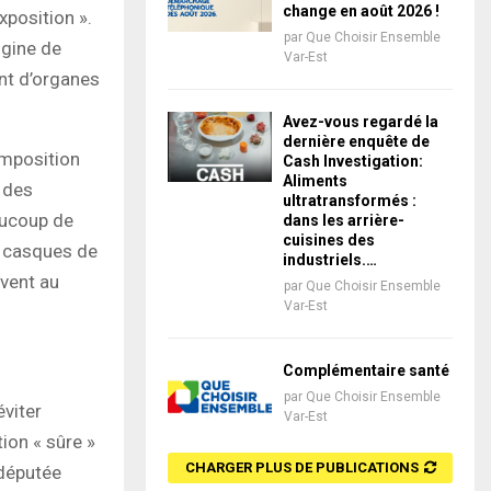
change en août 2026 !
xposition ».
par
Que Choisir Ensemble
igine de
Var-Est
nt d’organes
Avez-vous regardé la
dernière enquête de
omposition
Cash Investigation:
Aliments
 des
ultratransformés :
aucoup de
dans les arrière-
cuisines des
e, casques de
industriels.…
rvent au
par
Que Choisir Ensemble
Var-Est
Complémentaire santé
par
Que Choisir Ensemble
éviter
Var-Est
tion « sûre »
CHARGER PLUS DE PUBLICATIONS
députée