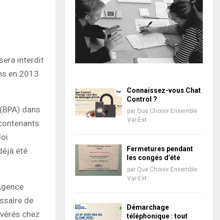
sera interdit
ans en 2013
Connaissez-vous Chat
Control ?
A (BPA) dans
par
Que Choisir Ensemble
Var-Est
 contenants
loi
Fermetures pendant
déjà été
les congés d’été
par
Que Choisir Ensemble
Var-Est
’Agence
essaire de
Démarchage
 avérés chez
téléphonique : tout