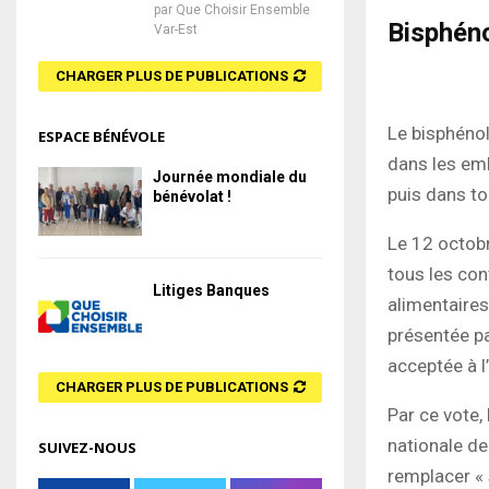
par
Que Choisir Ensemble
Bisphén
Var-Est
CHARGER PLUS DE PUBLICATIONS
Le bisphénol
ESPACE BÉNÉVOLE
dans les em
Journée mondiale du
puis dans to
bénévolat !
Le 12 octobr
tous les con
Litiges Banques
alimentaires
présentée pa
acceptée à l
CHARGER PLUS DE PUBLICATIONS
Par ce vote,
nationale de
SUIVEZ-NOUS
remplacer « 