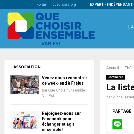
s codes barres internationaux
Forum
quechoisir.org
EXPERT - INDÉPENDANT 
L’
L'ASSOCIATION
Accueil
Thém
Venez nous rencontrer
Commerce
ce week-end à Fréjus
La lis
par
Que Choisir Ensemble
Var-Est
par
Michel Texie
PARTAGE
Rejoignez-nous sur
Facebook pour
échanger et agir
ensemble !