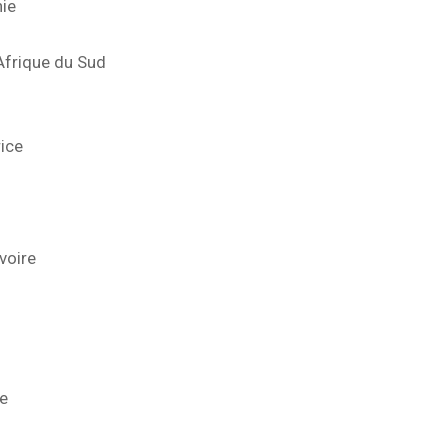
ie
Afrique du Sud
ice
voire
e