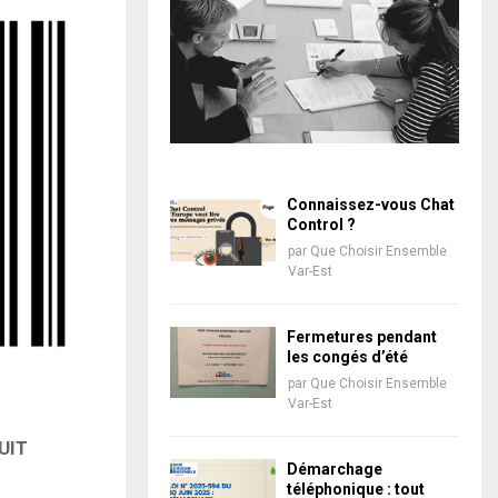
Connaissez-vous Chat
Control ?
par
Que Choisir Ensemble
Var-Est
Fermetures pendant
les congés d’été
par
Que Choisir Ensemble
Var-Est
UIT
Démarchage
téléphonique : tout