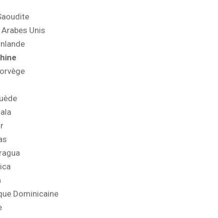
Saoudite
 Arabes Unis
inlande
Chine
Norvège
Suède
ala
r
as
aragua
ica
a
que Dominicaine
e