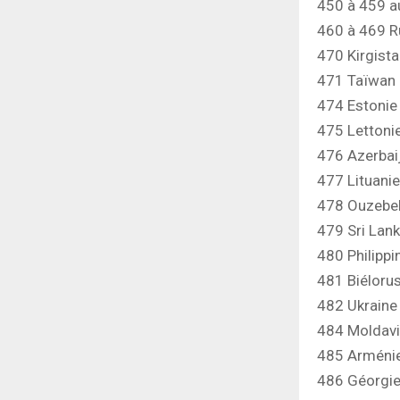
450 à 459 a
460 à 469 R
470 Kirgist
471 Taïwan
474 Estonie
475 Lettoni
476 Azerbai
477 Lituanie
478 Ouzebe
479 Sri Lan
480 Philippi
481 Biéloru
482 Ukraine
484 Moldav
485 Arméni
486 Géorgi