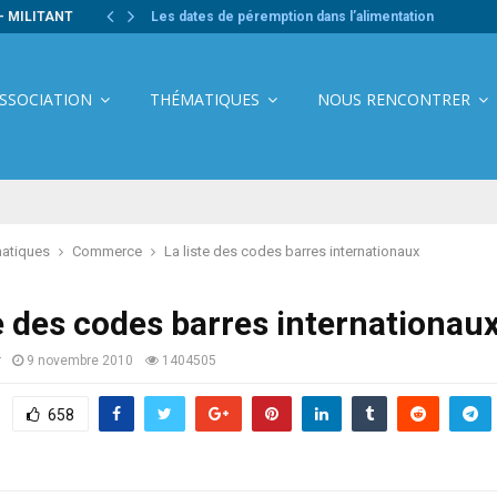
- MILITANT
Les dates de péremption dans l’alimentation
ASSOCIATION
THÉMATIQUES
NOUS RENCONTRER
atiques
Commerce
La liste des codes barres internationaux
te des codes barres internationau
r
9 novembre 2010
1404505
658