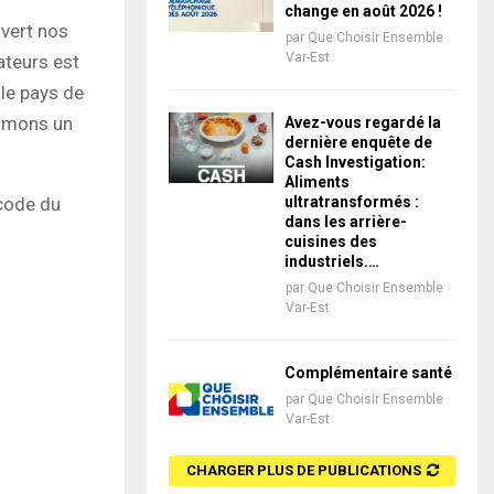
change en août 2026 !
uvert nos
par
Que Choisir Ensemble
Var-Est
teurs est
 le pays de
ommons un
Avez-vous regardé la
dernière enquête de
Cash Investigation:
Aliments
 code du
ultratransformés :
dans les arrière-
cuisines des
industriels.…
par
Que Choisir Ensemble
Var-Est
Complémentaire santé
par
Que Choisir Ensemble
Var-Est
CHARGER PLUS DE PUBLICATIONS