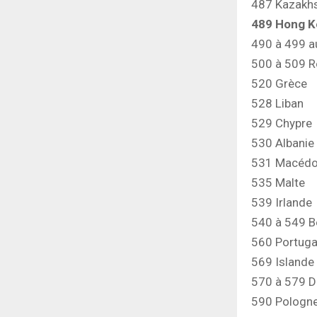
487 Kazakh
489 Hong 
490 à 499 a
500 à 509 
520 Grèce
528 Liban
529 Chypre
530 Albanie
531 Macédo
535 Malte
539 Irlande
540 à 549 B
560 Portuga
569 Islande
570 à 579 
590 Pologn