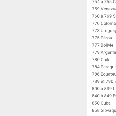
754 à 755 
759 Venezu
760 à 769 S
770 Colomb
773 Urugua
775 Pérou
777 Bolivie
779 Argenti
780 Chili
784 Paragu
786 Équateu
789 et 790 B
800 à 839 It
840 à 849 
850 Cuba
858 Slovaqu