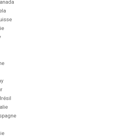
Canada
ela
uisse
ie
y
ne
ay
r
résil
alie
Espagne
ie