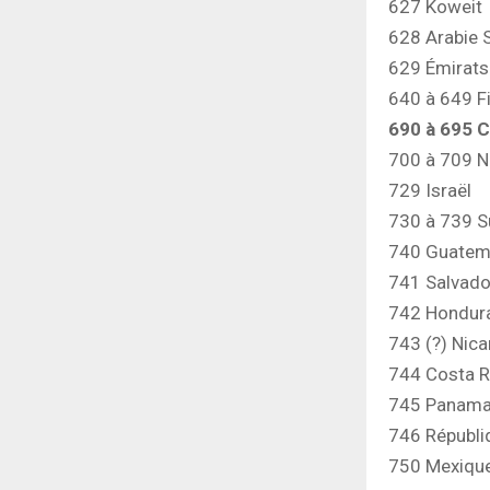
627 Koweit
628 Arabie 
629 Émirats
640 à 649 F
690 à 695 
700 à 709 
729 Israël
730 à 739 
740 Guatem
741 Salvado
742 Hondur
743 (?) Nic
744 Costa R
745 Panam
746 Républi
750 Mexiqu