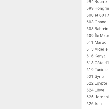
594 Rouman
599 Hongrie
600 et 601 
603 Ghana
608 Bahrein
609 Île Maur
611 Maroc
613 Algérie
616 Kenya
618 Côte d’I
619 Tunisie
621 Syrie
622 Égypte
624 Libye
625 Jordani
626 Iran