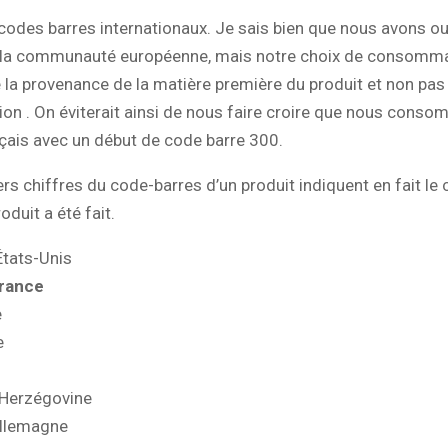
 codes barres internationaux. Je sais bien que nous avons o
à la communauté européenne, mais notre choix de consomma
 la provenance de la matière première du produit et non pas
on . On éviterait ainsi de nous faire croire que nous cons
çais avec un début de code barre 300.
rs chiffres du code-barres d’un produit indiquent en fait le
oduit a été fait.
États-Unis
France
e
e
Herzégovine
Allemagne