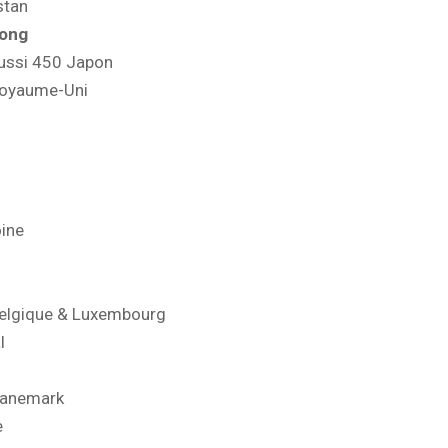
stan
Kong
ussi 450 Japon
Royaume-Uni
ine
elgique & Luxembourg
l
Danemark
e