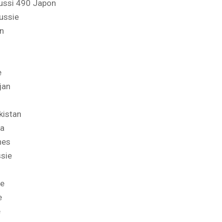
ussi 490 Japon
ussie
an
e
jan
kistan
ka
nes
ssie
ie
e
e