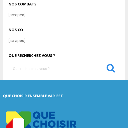
NOS COMBATS
[scrapeo]
NOS CO
[scrapeo]
QUE RECHERCHEZ VOUS ?
S
e
a
S
r
c
E
QUE CHOISIR ENSEMBLE VAR-EST
h
f
A
o
r
R
:
C