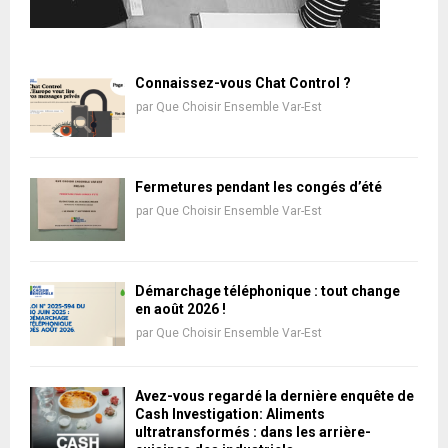
Connaissez-vous Chat Control ?
par
Que Choisir Ensemble Var-Est
Fermetures pendant les congés d’été
par
Que Choisir Ensemble Var-Est
Démarchage téléphonique : tout change
en août 2026 !
par
Que Choisir Ensemble Var-Est
Avez-vous regardé la dernière enquête de
Cash Investigation: Aliments
ultratransformés : dans les arrière-