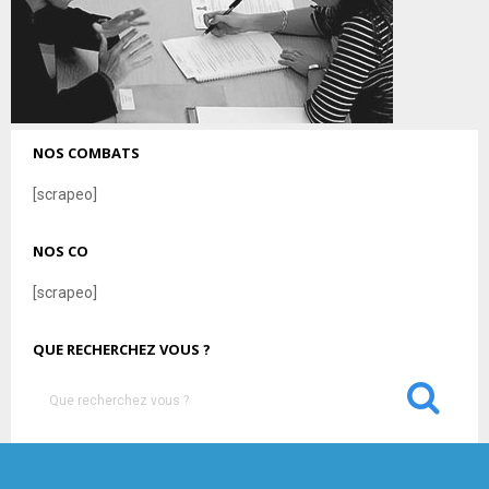
NOS COMBATS
[scrapeo]
NOS CO
[scrapeo]
QUE RECHERCHEZ VOUS ?
S
e
a
S
r
c