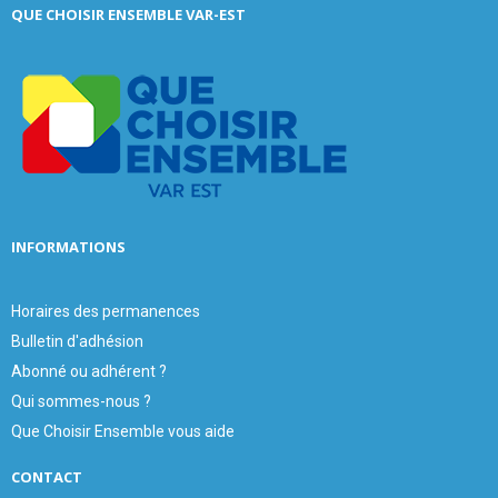
E
QUE CHOISIR ENSEMBLE VAR-EST
h
f
A
o
r
R
:
C
H
INFORMATIONS
Horaires des permanences
Bulletin d'adhésion
Abonné ou adhérent ?
Qui sommes-nous ?
Que Choisir Ensemble vous aide
CONTACT