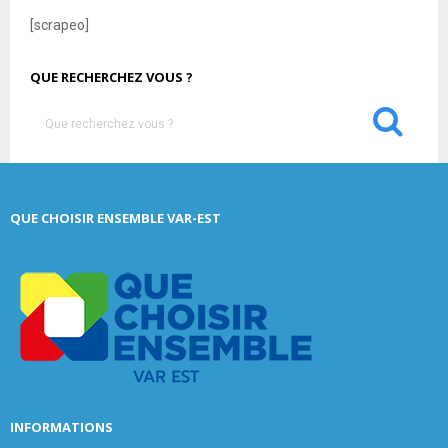
[scrapeo]
QUE RECHERCHEZ VOUS ?
S
e
a
S
r
c
E
QUE CHOISIR ENSEMBLE VAR-EST
h
f
A
o
r
R
:
C
H
INFORMATIONS