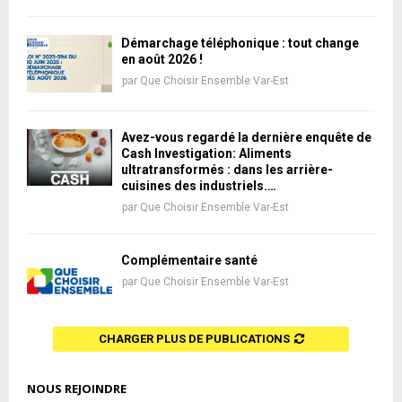
Démarchage téléphonique : tout change
en août 2026 !
par
Que Choisir Ensemble Var-Est
Avez-vous regardé la dernière enquête de
Cash Investigation: Aliments
ultratransformés : dans les arrière-
cuisines des industriels.…
par
Que Choisir Ensemble Var-Est
Complémentaire santé
par
Que Choisir Ensemble Var-Est
CHARGER PLUS DE PUBLICATIONS
NOUS REJOINDRE