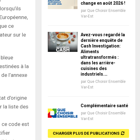
change en août 2026 !
orsqu’ils
par
Que Choisir Ensemble
 Européenne,
Var-Est
que ce
teur sur le
Avez-vous regardé la
dernière enquête de
Cash Investigation:
Aliments
 bleue
ultratransformés :
dans les arrière-
estinées à la
cuisines des
industriels.…
 de l’annexe
par
Que Choisir Ensemble
Var-Est
tat d’origine
Complémentaire santé
 la liste des
par
Que Choisir Ensemble
Var-Est
: ce code est
ifier
CHARGER PLUS DE PUBLICATIONS