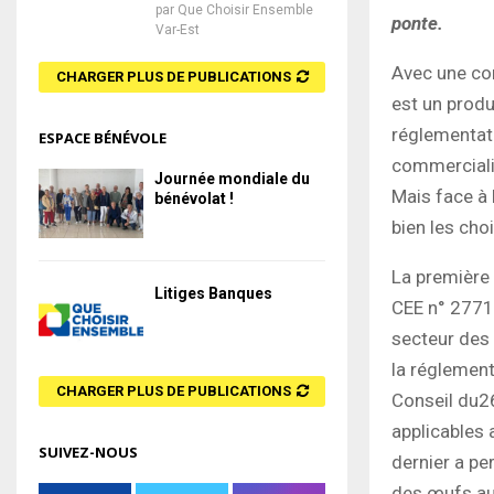
par
Que Choisir Ensemble
ponte.
Var-Est
Avec une co
CHARGER PLUS DE PUBLICATIONS
est un produ
réglementati
ESPACE BÉNÉVOLE
commercialis
Journée mondiale du
Mais face à l
bénévolat !
bien les cho
La première
Litiges Banques
CEE n° 2771
secteur des 
la réglemen
CHARGER PLUS DE PUBLICATIONS
Conseil du2
applicables
SUIVEZ-NOUS
dernier a pe
des œufs au 