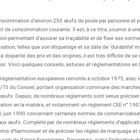
nsommation d’environ 250 œufs de poule par personne et pa
it de consommation courante. Il est, à ce titre, soumis à un
on permettant d’assurer sa traçabilité et de fixer ses norm
ation, telles que son étiquetage et sa date de ‘durabilité’ 
a disparité des prix et des origines, il est très difficile de se
isir. Voici quelques conseils, astuces et réglementations en 
 réglementation européenne remonte à octobre 1975, avec l
/75 du Conseil, portant organisation commune des marchés
œufs. Depuis, de nombreux règlements sont venus préciser e
tation en la matière, et notamment un règlement CEE n° 19
6 juin 1990 concernant certaines normes de commercialisa
 aux œufs. Complété par de nombreux règlements d’applicati
rmis d’harmoniser et de préciser les règles de marquage et 
sein de l’Union Européenne. Désormais, outre l’indication d