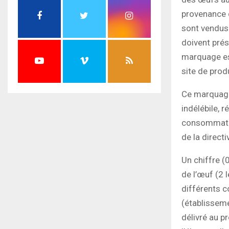
provenance d
sont vendus
doivent pré
marquage es
site de prod
Ce marquage 
indélébile, 
consommation
de la direct
Un chiffre (0
de l’œuf (2 l
différents c
(établisseme
délivré au p