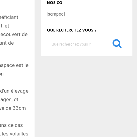
NOS CO
[scrapeo]
néficiant
t, et
QUE RECHERCHEZ VOUS ?
recouvert de
S
ant de
e
a
S
r
espace est le
c
E
on-
h
f
A
o
 d’un élevage
r
R
cages, et
:
C
ive de 33cm
H
ans ce cas
 les volailles