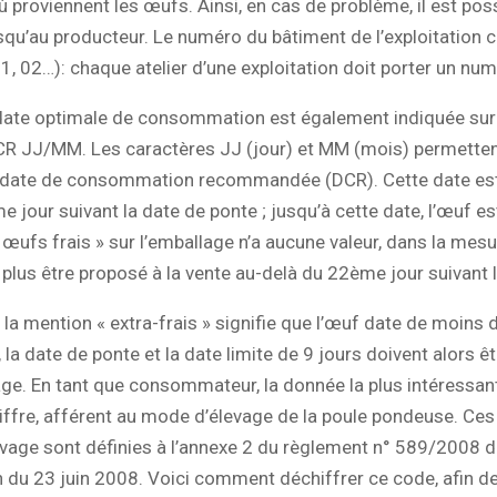
où proviennent les œufs. Ainsi, en cas de problème, il est pos
squ’au producteur. Le numéro du bâtiment de l’exploitation
01, 02…): chaque atelier d’une exploitation doit porter un nu
a date optimale de consommation est également indiquée sur
DCR JJ/MM. Les caractères JJ (jour) et MM (mois) permette
a date de consommation recommandée (DCR). Cette date est
e jour suivant la date de ponte ; jusqu’à cette date, l’œuf est
 œufs frais » sur l’emballage n’a aucune valeur, dans la mes
plus être proposé à la vente au-delà du 22ème jour suivant l
 la mention « extra-frais » signifie que l’œuf date de moins d
 la date de ponte et la date limite de 9 jours doivent alors 
age. En tant que consommateur, la donnée la plus intéressa
hiffre, afférent au mode d’élevage de la poule pondeuse. Ces
vage sont définies à l’annexe 2 du règlement n° 589/2008 d
du 23 juin 2008. Voici comment déchiffrer ce code, afin de