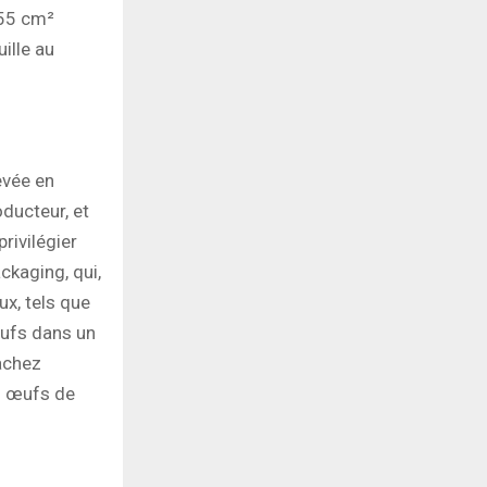
555 cm²
ille au
evée en
oducteur, et
rivilégier
ackaging, qui,
x, tels que
œufs dans un
sachez
es œufs de