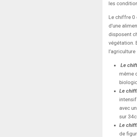
les condition
Le chiffre 0
d’une alimen
disposent c
végétation. 
l’agriculture
Le chif
même qu
biologi
Le chiff
intensi
avec un
sur 34
Le chiff
de figur