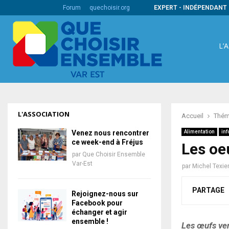
s codes barres internationaux
Forum
quechoisir.org
EXPERT - INDÉPENDANT 
L’
L'ASSOCIATION
Accueil
Thém
Venez nous rencontrer
Alimentation
inf
ce week-end à Fréjus
Les oeu
par
Que Choisir Ensemble
Var-Est
par
Michel Texie
PARTAGE
Rejoignez-nous sur
Facebook pour
échanger et agir
ensemble !
Les œufs ven