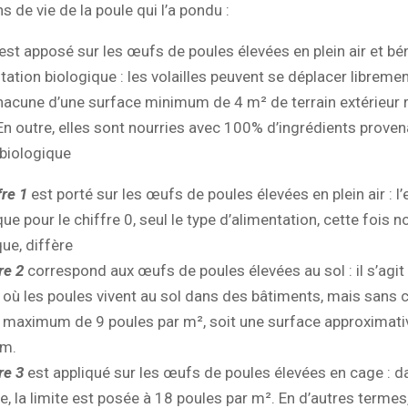
s de vie de la poule qui l’a pondu :
 est apposé sur les œufs de poules élevées en plein air et bé
tation biologique : les volailles peuvent se déplacer libremen
hacune d’une surface minimum de 4 m² de terrain extérieur 
En outre, elles sont nourries avec 100% d’ingrédients proven
 biologique
fre 1
est porté sur les œufs de poules élevées en plein air : l’
e pour le chiffre 0, seul le type d’alimentation, cette fois n
que, diffère
re 2
correspond aux œufs de poules élevées au sol : il s’agit
f où les poules vivent au sol dans des bâtiments, mais sans 
 maximum de 9 poules par m², soit une surface approximat
cm.
re 3
est appliqué sur les œufs de poules élevées en cage : d
e, la limite est posée à 18 poules par m². En d’autres termes,