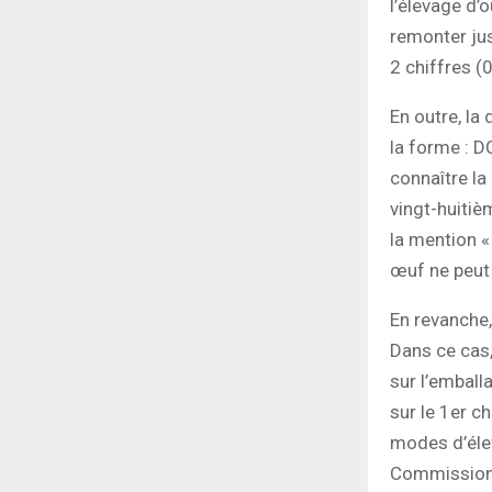
l’élevage d’
remonter ju
2 chiffres (
En outre, l
la forme : 
connaître l
vingt-huitièm
la mention «
œuf ne peut 
En revanche,
Dans ce cas,
sur l’emball
sur le 1er c
modes d’éle
Commission 