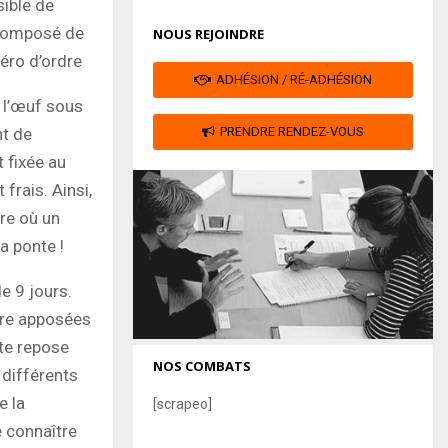
sible de
 composé de
NOUS REJOINDRE
méro d’ordre
ADHÉSION / RÉ-ADHÉSION
 l’œuf sous
nt de
PRENDRE RENDEZ-VOUS
 fixée au
 frais. Ainsi,
ure où un
a ponte !
e 9 jours.
être apposées
nte repose
NOS COMBATS
 différents
e la
[scrapeo]
 connaître