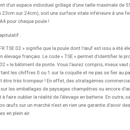
nt d’un espace individuel grillagé d’une taille maximale de 
n 23cm sur 24cm), soit une surface vitale inférieure à une feu
A4 pour chaque poule !
pitulatif :
FR TSE 02 » signifie que la poule dont l’œuf est issu a été él
n élevage français. Le code « TSE » permet d’identifier le pr
02 » le bâtiment de ponte. Vous l’aurez compris, mieux vaut p
ant les chiffres 0 ou 1 sur la coquille et ne pas se fier au p
t être très trompeur ! En effet, des stratagèmes commerciau
n sur les emballages de paysages champêtres ou encore d’
t à faire oublier la réalité de l’élevage en batterie. En outre, 
os œufs sur un marché n’est en rien une garantie d’avoir d
s en plein air.