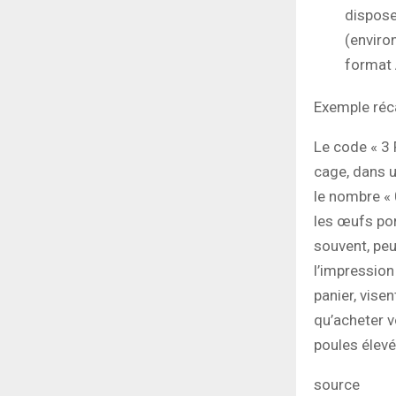
dispose
(enviro
format 
Exemple réca
Le code « 3 
cage, dans u
le nombre « 
les œufs port
souvent, peu
l’impressio
panier, visen
qu’acheter v
poules élevée
source