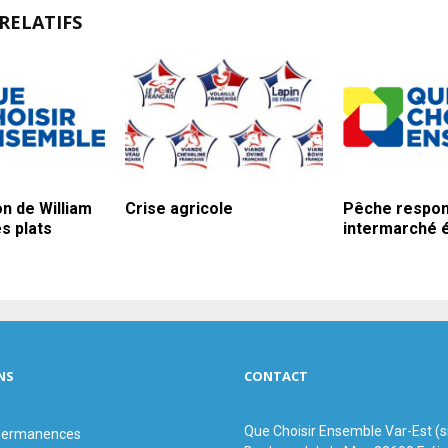
RELATIFS
on de William
Crise agricole
Pêche respon
es plats
intermarché 
NS
CONTACT
Que Choisir Ensemble Var-Est (
 permanences