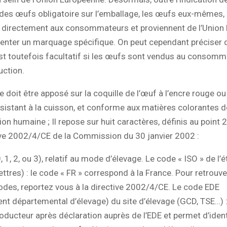
es œufs obligatoire sur l’emballage, les œufs eux-mêmes, l
 directement aux consommateurs et proviennent de l’Union
senter un marquage spécifique. On peut cependant préciser 
t toutefois facultatif si les œufs sont vendus au consomma
uction.
doit être apposé sur la coquille de l’œuf à l’encre rouge ou
résistant à la cuisson, et conforme aux matières colorantes d
 humaine ; Il repose sur huit caractères, définis au point 2
ive 2002/4/CE de la Commission du 30 janvier 2002 :
, 1, 2, ou 3), relatif au mode d’élevage. Le code « ISO » de l’é
ettres) : le code « FR » correspond à la France. Pour retrouver
odes, reportez vous à la directive 2002/4/CE. Le code EDE
nt départemental d’élevage) du site d’élevage (GCD, TSE…) 
roducteur après déclaration auprès de l’EDE et permet d’ident