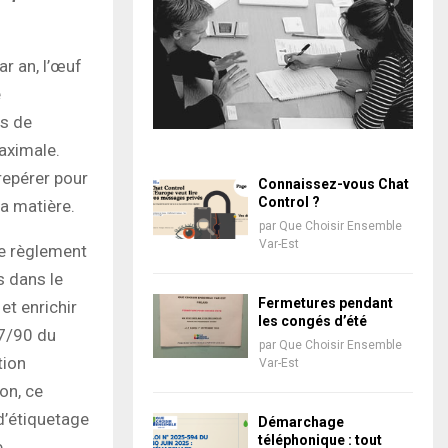
r an, l’œuf
e
es de
maximale.
 repérer pour
Connaissez-vous Chat
Control ?
la matière.
par
Que Choisir Ensemble
Var-Est
e règlement
 dans le
Fermetures pendant
t enrichir
les congés d’été
07/90 du
par
Que Choisir Ensemble
tion
Var-Est
on, ce
d’étiquetage
Démarchage
téléphonique : tout
e