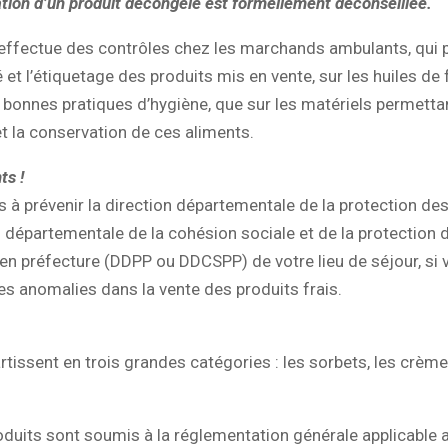
tion d’un produit décongelé est formellement déconseillée.
ffectue des contrôles chez les marchands ambulants, qui p
é et l’étiquetage des produits mis en vente, sur les huiles de 
es bonnes pratiques d’hygiène, que sur les matériels permettan
et la conservation de ces aliments.
ts !
s à prévenir la direction départementale de la protection de
 départementale de la cohésion sociale et de la protection 
en préfecture (DDPP ou DDCSPP) de votre lieu de séjour, si 
s anomalies dans la vente des produits frais.
artissent en trois grandes catégories : les sorbets, les crèm
duits sont soumis à la réglementation générale applicable 