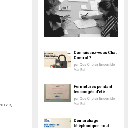
Connaissez-vous Chat
Control ?
par
Que Choisir Ensemble
Var-Est
Fermetures pendant
les congés d’été
par
Que Choisir Ensemble
n air,
Var-Est
Démarchage
téléphonique : tout