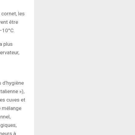
cornet, les
ent être
 –10°C.
a plus
ervateur,
s d’hygiène
talienne »),
des cuves et
de mélange
nnel,
ogiques,
nneurs à