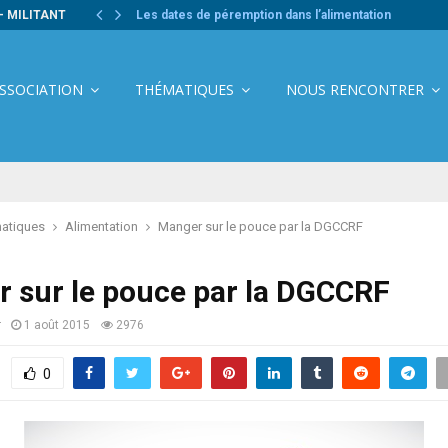
- MILITANT
Les dates de péremption dans l’alimentation
ASSOCIATION
THÉMATIQUES
NOUS RENCONTRER
atiques
Alimentation
Manger sur le pouce par la DGCCRF
 sur le pouce par la DGCCRF
r
1 août 2015
2976
0