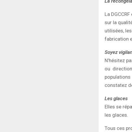
La recongéla
La DGCCRF e
sur la qualit
utilisées, l
fabrication 
Soyez vigilan
N’hésitez pa
ou direction
populations 
constatez de
Les glaces
Elles se rép
les glaces.
Tous ces pro