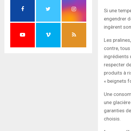
Si une tempé
engendrer de
ingèrent son
Les pralines
contre, tous
ingrédients 
respecter de
produits à r
« beignets f
Une consomm
une glacière 
garanties de
choisis.