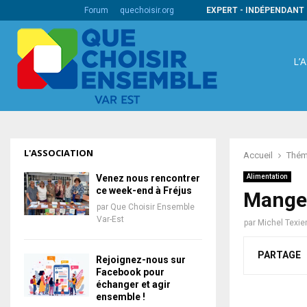
s codes barres internationaux
Forum
quechoisir.org
EXPERT - INDÉPENDANT 
L’
L'ASSOCIATION
Accueil
Thém
Venez nous rencontrer
Alimentation
ce week-end à Fréjus
Manger
par
Que Choisir Ensemble
Var-Est
par
Michel Texie
PARTAGE
Rejoignez-nous sur
Facebook pour
échanger et agir
ensemble !