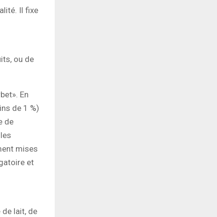
ité. Il fixe
its, ou de
bet». En
oins de 1 %)
e de
 les
ement mises
gatoire et
de lait, de