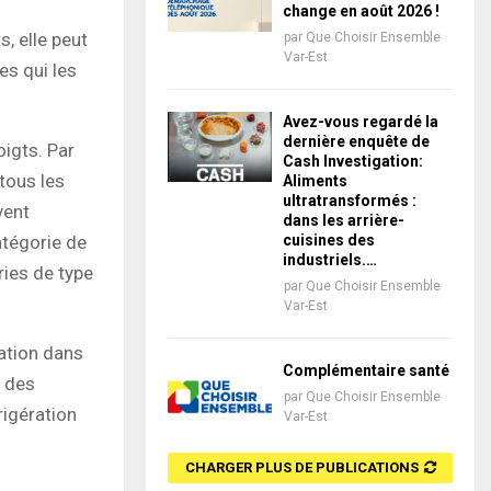
change en août 2026 !
, elle peut
par
Que Choisir Ensemble
Var-Est
es qui les
Avez-vous regardé la
dernière enquête de
oigts. Par
Cash Investigation:
tous les
Aliments
ultratransformés :
vent
dans les arrière-
atégorie de
cuisines des
industriels.…
ries de type
par
Que Choisir Ensemble
Var-Est
ation dans
Complémentaire santé
t des
par
Que Choisir Ensemble
rigération
Var-Est
CHARGER PLUS DE PUBLICATIONS