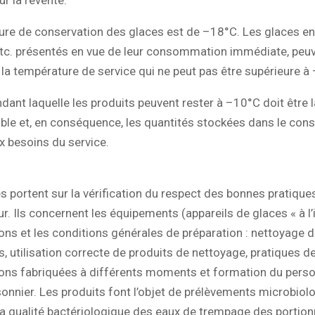
re de conservation des glaces est de –18°C. Les glaces en 
etc. présentés en vue de leur consommation immédiate, peuv
la température de service qui ne peut pas être supérieure à
dant laquelle les produits peuvent rester à –10°C doit être l
ble et, en conséquence, les quantités stockées dans le cons
 besoins du service.
s portent sur la vérification du respect des bonnes pratique
r. Ils concernent les équipements (appareils de glaces « à l’i
tions et les conditions générales de préparation : nettoyage 
s, utilisation correcte de produits de nettoyage, pratiques 
ions fabriquées à différents moments et formation du perso
onnier. Les produits font l’objet de prélèvements microbiol
 la qualité bactériologique des eaux de trempage des portio