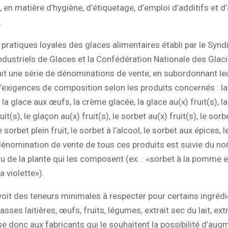
, en matière d’hygiène, d’étiquetage, d’emploi d’additifs et 
.
pratiques loyales des glaces alimentaires établi par le Synd
ndustriels de Glaces et la Confédération Nationale des Glac
nit une série de dénominations de vente, en subordonnant leu
’exigences de composition selon les produits concernés : la 
, la glace aux œufs, la crème glacée, la glace au(x) fruit(s), l
ruit(s), le glaçon au(x) fruit(s), le sorbet au(x) fruit(s), le sorb
 sorbet plein fruit, le sorbet à l’alcool, le sorbet aux épices, 
dénomination de vente de tous ces produits est suivie du nom
ou de la plante qui les composent (ex. : «sorbet à la pomme 
a violette»).
oit des teneurs minimales à respecter pour certains ingréd
sses laitières, œufs, fruits, légumes, extrait sec du lait, ext
isse donc aux fabricants qui le souhaitent la possibilité d’aug