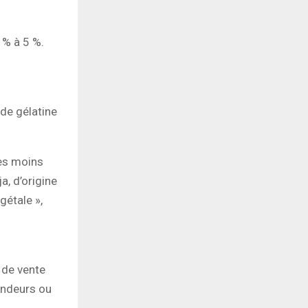
 % à 5 %.
 de gélatine
les moins
a, d’origine
gétale »,
 de vente
endeurs ou