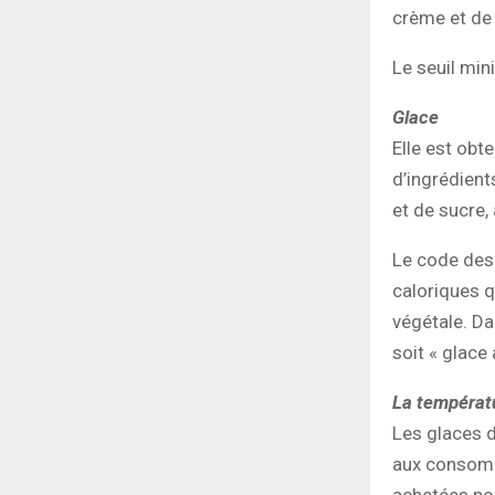
crème et de 
Le seuil min
Glace
Elle est obt
d’ingrédient
et de sucre,
Le code des 
caloriques q
végétale. Da
soit « glace 
La températu
Les glaces d
aux consomm
achetées pou