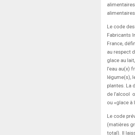
alimentaires
alimentaires
Le code des 
Fabricants I
France, défi
au respect d
glace au lait
l’eau au(x) f
légume(s), le
plantes. La 
de l’alcool 
ou «glace à l
Le code prév
(matières gra
total). Il la