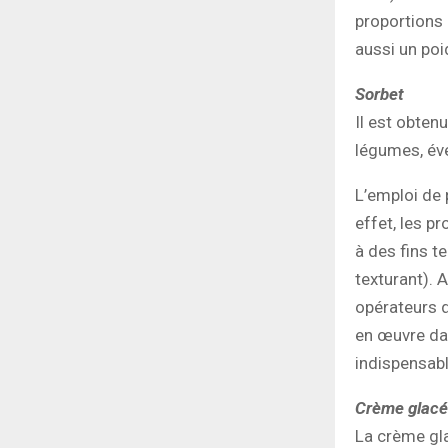
proportions d
aussi un poi
Sorbet
Il est obten
légumes, éve
L’emploi de 
effet, les pr
à des fins t
texturant). 
opérateurs d
en œuvre dan
indispensabl
Crème glac
La crème gla