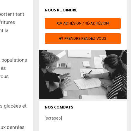
NOUS REJOINDRE
ortent tant
fritures
ADHÉSION / RÉ-ADHÉSION
t la
PRENDRE RENDEZ-VOUS
s populations
des
vous
es glacées et
NOS COMBATS
[scrapeo]
aux denrées