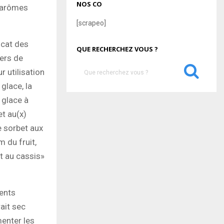
NOS CO
d’arômes
[scrapeo]
icat des
QUE RECHERCHEZ VOUS ?
iers de
S
r utilisation
e
glace, la
a
S
a glace à
r
c
et au(x)
E
h
le sorbet aux
f
A
 du fruit,
o
r
R
et au cassis»
:
C
ients
H
rait sec
menter les