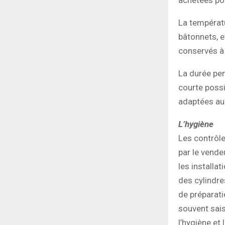
La températu
bâtonnets, 
conservés à 
La durée pen
courte possi
adaptées aux
L’hygiène
Les contrôle
par le vendeu
les installa
des cylindre
de préparat
souvent sais
l’hygiène et