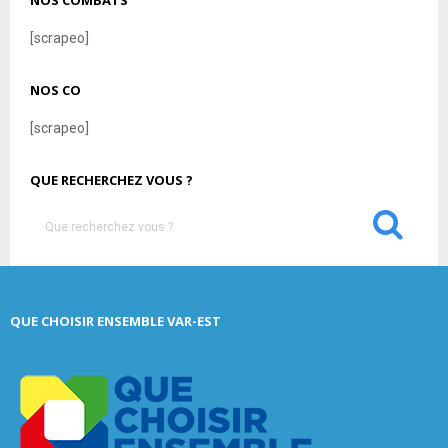
NOS COMBATS
[scrapeo]
NOS CO
[scrapeo]
QUE RECHERCHEZ VOUS ?
S
e
a
S
r
c
E
QUE CHOISIR ENSEMBLE VAR-EST
h
f
A
o
r
R
:
C