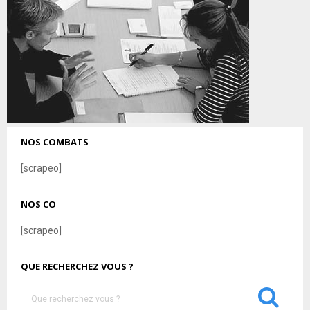
NOS COMBATS
[scrapeo]
NOS CO
[scrapeo]
QUE RECHERCHEZ VOUS ?
S
e