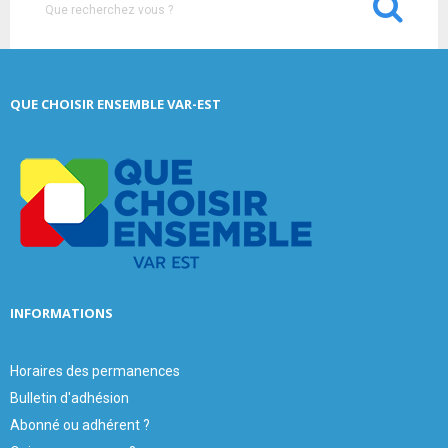
S
e
a
S
r
c
E
QUE CHOISIR ENSEMBLE VAR-EST
h
f
A
o
r
R
:
C
H
INFORMATIONS
Horaires des permanences
Bulletin d'adhésion
Abonné ou adhérent ?