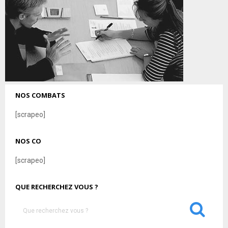
NOS COMBATS
[scrapeo]
NOS CO
[scrapeo]
QUE RECHERCHEZ VOUS ?
S
e
a