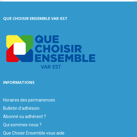
S
r
c
E
QUE CHOISIR ENSEMBLE VAR-EST
h
f
A
o
r
R
:
C
H
INFORMATIONS
Horaires des permanences
Bulletin d'adhésion
Abonné ou adhérent ?
Qui sommes-nous ?
Que Choisir Ensemble vous aide