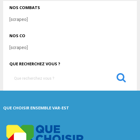
NOS COMBATS
[scrapeo]
NOS CO
[scrapeo]
QUE RECHERCHEZ VOUS ?
S
e
a
S
r
c
E
QUE CHOISIR ENSEMBLE VAR-EST
h
f
A
o
r
R
: