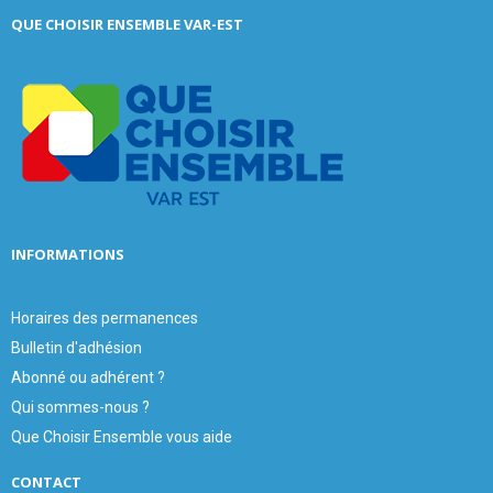
c
E
QUE CHOISIR ENSEMBLE VAR-EST
h
f
A
o
r
R
:
C
H
INFORMATIONS
Horaires des permanences
Bulletin d'adhésion
Abonné ou adhérent ?
Qui sommes-nous ?
Que Choisir Ensemble vous aide
CONTACT