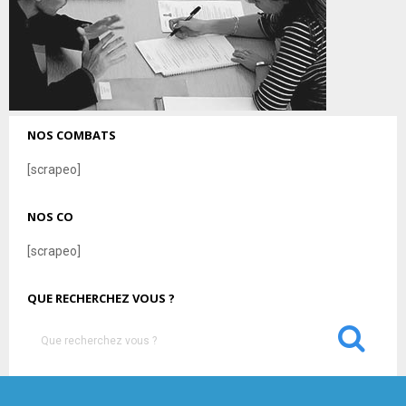
NOS COMBATS
[scrapeo]
NOS CO
[scrapeo]
QUE RECHERCHEZ VOUS ?
S
e
a
S
r