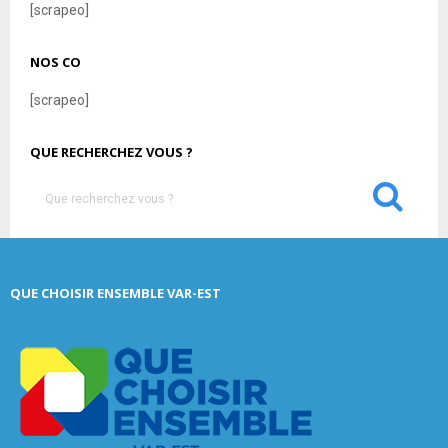
[scrapeo]
NOS CO
[scrapeo]
QUE RECHERCHEZ VOUS ?
S
e
a
S
r
c
E
QUE CHOISIR ENSEMBLE VAR-EST
h
f
A
o
r
R
:
C
H