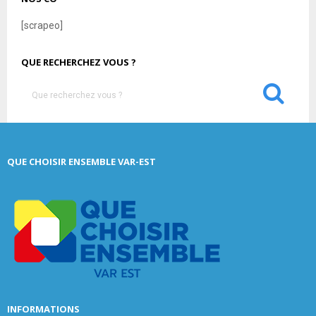
[scrapeo]
QUE RECHERCHEZ VOUS ?
S
e
a
S
r
c
E
QUE CHOISIR ENSEMBLE VAR-EST
h
f
A
o
r
R
:
C
H
INFORMATIONS