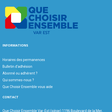
A
o
r
R
:
C
H
INFORMATIONS
Horaires des permanences
Bulletin d'adhésion
Abonné ou adhérent ?
Qui sommes-nous ?
Que Choisir Ensemble vous aide
CONTACT
Que Choisir Ensemble Var-Est (siège) 1196 Boulevard de la Mer,