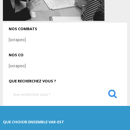
NOS COMBATS
[scrapeo]
NOS CO
[scrapeo]
QUE RECHERCHEZ VOUS ?
S
e
a
S
r
c
E
QUE CHOISIR ENSEMBLE VAR-EST
h
f