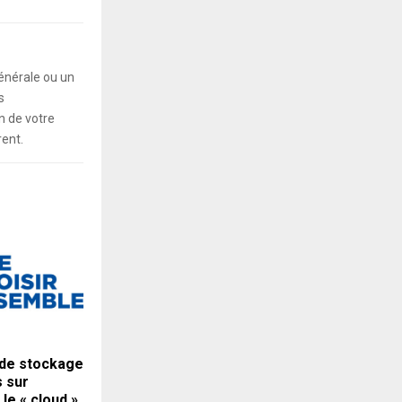
énérale ou un
s
 de votre
rent.
 de stockage
 sur
 le « cloud »