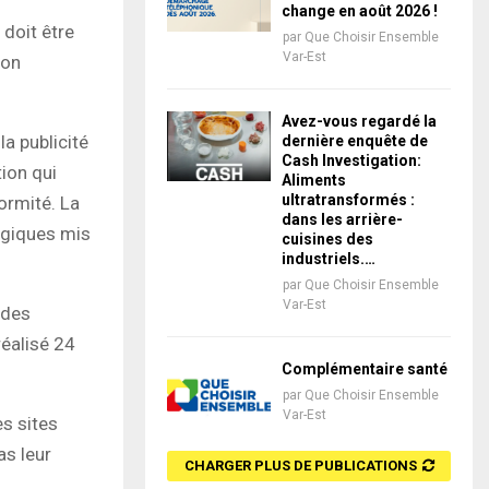
change en août 2026 !
 doit être
par
Que Choisir Ensemble
Var-Est
son
Avez-vous regardé la
la publicité
dernière enquête de
Cash Investigation:
ion qui
Aliments
ultratransformés :
ormité. La
dans les arrière-
ogiques mis
cuisines des
industriels.…
par
Que Choisir Ensemble
Var-Est
 des
réalisé 24
Complémentaire santé
par
Que Choisir Ensemble
Var-Est
es sites
as leur
CHARGER PLUS DE PUBLICATIONS