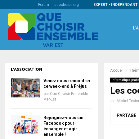
s codes barres internationaux
Forum
quechoisir.org
EXPERT - INDÉPENDANT 
L’
L'ASSOCIATION
Accueil
Thém
Venez nous rencontrer
Informatique prati
ce week-end à Fréjus
Les co
par
Que Choisir Ensemble
Var-Est
par
Michel Texie
PARTAGE
Rejoignez-nous sur
Facebook pour
échanger et agir
ensemble !