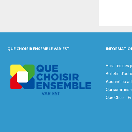
QUE CHOISIR ENSEMBLE VAR-EST
INFORMATIO
Horaires des
Bulletin d'adh
Abonné ou ad
Qui sommes-n
Que Choisir E