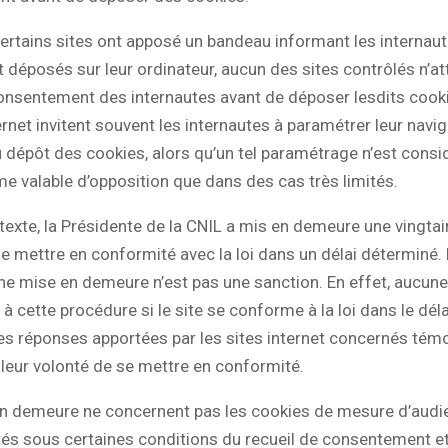
 certains sites ont apposé un bandeau informant les internau
 déposés sur leur ordinateur, aucun des sites contrôlés n’at
 consentement des internautes avant de déposer lesdits cooki
ternet invitent souvent les internautes à paramétrer leur navi
u dépôt des cookies, alors qu’un tel paramétrage n’est con
 valable d’opposition que dans des cas très limités.
exte, la Présidente de la CNIL a mis en demeure une vingtai
se mettre en conformité avec la loi dans un délai déterminé.
ne mise en demeure n’est pas une sanction. En effet, aucune
à cette procédure si le site se conforme à la loi dans le déla
es réponses apportées par les sites internet concernés tém
e leur volonté de se mettre en conformité.
n demeure ne concernent pas les cookies de mesure d’audie
s sous certaines conditions du recueil de consentement et 