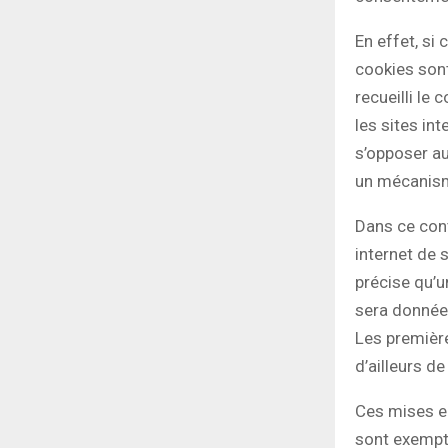
En effet, si
cookies sont
recueilli le
les sites in
s’opposer a
un mécanisme
Dans ce cont
internet de 
précise qu’u
sera donnée 
Les premièr
d’ailleurs d
Ces mises e
sont exempté