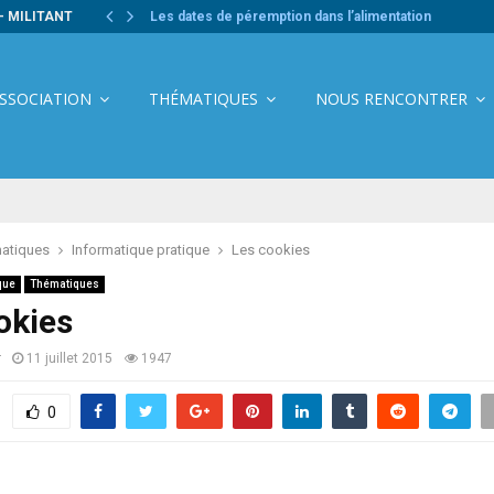
- MILITANT
Les dates de péremption dans l’alimentation
ASSOCIATION
THÉMATIQUES
NOUS RENCONTRER
atiques
Informatique pratique
Les cookies
que
Thématiques
okies
r
11 juillet 2015
1947
0