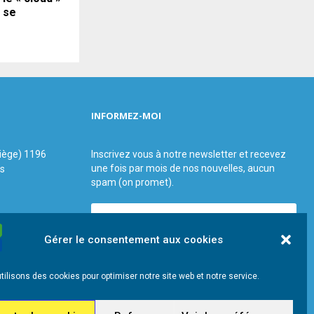
, se
INFORMEZ-MOI
siège) 1196
Inscrivez vous à notre newsletter et recevez
une fois par mois de nos nouvelles, aucun
us
spam (on promet).
Gérer le consentement aux cookies
tilisons des cookies pour optimiser notre site web et notre service.
Que Choisir Ensemble Var-Est