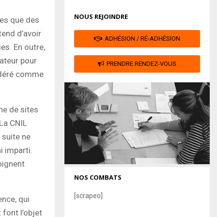
NOUS REJOINDRE
tes que des
tend d’avoir
ADHÉSION / RÉ-ADHÉSION
es. En outre,
gateur pour
PRENDRE RENDEZ-VOUS
sidéré comme
ne de sites
 La CNIL
 suite ne
i imparti.
oignent
NOS COMBATS
[scrapeo]
nce, qui
font l’objet