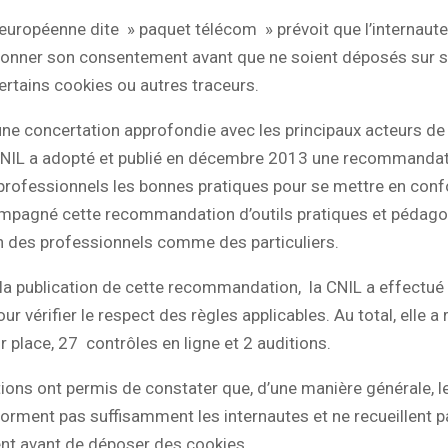
 européenne dite » paquet télécom » prévoit que l’internaute
donner son consentement avant que ne soient déposés sur 
ertains cookies ou autres traceurs.
’une concertation approfondie avec les principaux acteurs de 
a CNIL a adopté et publié en décembre 2013 une recommandat
professionnels les bonnes pratiques pour se mettre en conf
mpagné cette recommandation d’outils pratiques et pédag
n des professionnels comme des particuliers.
la publication de cette recommandation, la CNIL a effectué
r vérifier le respect des règles applicables. Au total, elle a 
r place, 27 contrôles en ligne et 2 auditions.
tions ont permis de constater que, d’une manière générale, l
nforment pas suffisamment les internautes et ne recueillent p
t avant de déposer des cookies.