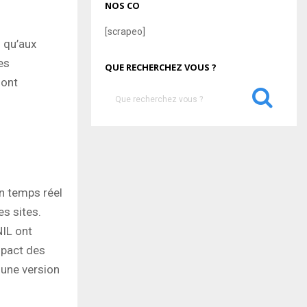
NOS CO
[scrapeo]
 qu’aux
es
QUE RECHERCHEZ VOUS ?
sont
S
e
a
S
r
c
E
h
f
A
en temps réel
o
r
s sites.
R
:
NIL ont
C
mpact des
H
 une version