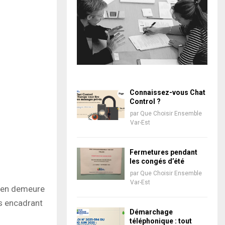
Connaissez-vous Chat
Control ?
par
Que Choisir Ensemble
Var-Est
Fermetures pendant
les congés d’été
par
Que Choisir Ensemble
Var-Est
is en demeure
es encadrant
Démarchage
téléphonique : tout