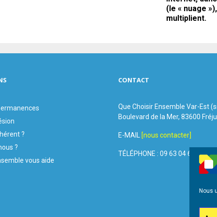
(le « nuage »)
multiplient.
NS
CONTACT
Que Choisir Ensemble Var-Est (
 permanences
Boulevard de la Mer, 83600 Fréj
ésion
hérent ?
E-MAIL
[nous contacter]
ous ?
TÉLÉPHONE : 09 63 04 60 44
nsemble vous aide
Nous u