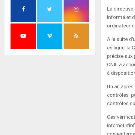
La directive
informé et 
ordinateur c
A la suite d
en ligne, l
précise aux 
CNIL a acco
à dispositio
Un an après 
contrôles pou
contrôles su
Ces vérifica
internet n’i
consentemen