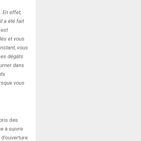
 En effet,
 a été fait
 est
lés et vous
instant, vous
 ces dégâts
ourner dans
nts
orsque vous
pris des
e à suivre
 d’ouverture