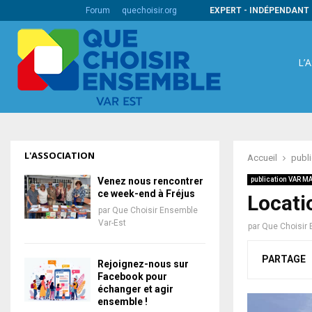
s codes barres internationaux
Forum
quechoisir.org
EXPERT - INDÉPENDANT 
L’
L'ASSOCIATION
Accueil
publ
Venez nous rencontrer
publication VAR M
ce week-end à Fréjus
Locati
par
Que Choisir Ensemble
Var-Est
par
Que Choisir 
PARTAGE
Rejoignez-nous sur
Facebook pour
échanger et agir
ensemble !