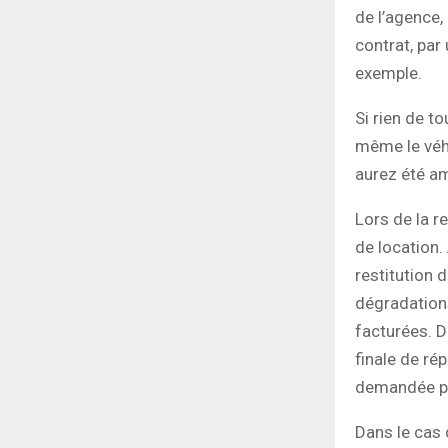
de l’agence,
contrat, par
exemple.
Si rien de t
même le véh
aurez été a
Lors de la re
de location. 
restitution 
dégradations
facturées. D
finale de ré
demandée pa
Dans le cas 