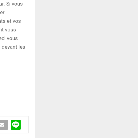
ur. Si vous
ier
ts et vos
nt vous
eci vous
e devant les