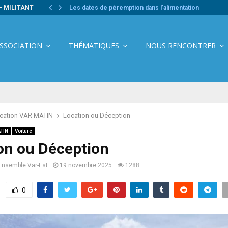
- MILITANT
Les dates de péremption dans l’alimentation
ASSOCIATION
THÉMATIQUES
NOUS RENCONTRER
ication VAR MATIN
Location ou Déception
ATIN
Voiture
on ou Déception
Ensemble Var-Est
19 novembre 2025
1288
0