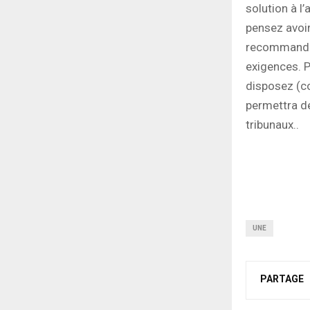
solution à l
pensez avoir
recommandé 
exigences. 
disposez (co
permettra de
tribunaux..
UNE
PARTAGE