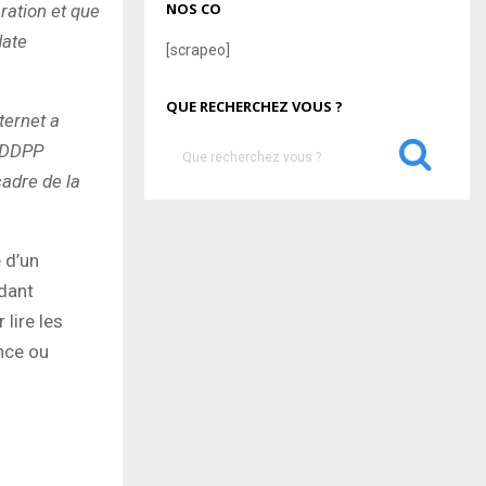
NOS CO
ration et que
date
[scrapeo]
QUE RECHERCHEZ VOUS ?
ternet a
S
a DDPP
e
cadre de la
a
S
r
c
E
 d’un
h
f
ndant
A
o
lire les
r
R
nce ou
:
C
H