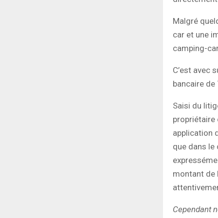
Malgré quel
car et une i
camping-car 
C’est avec 
bancaire de 
Saisi du lit
propriétaire
application 
que dans le c
expressémen
montant de l
attentivemen
Cependant n