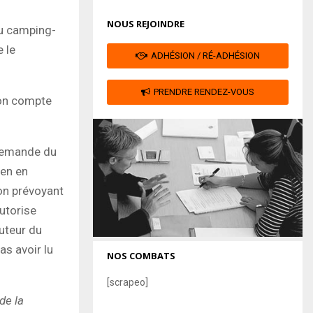
NOUS REJOINDRE
du camping-
 le
ADHÉSION / RÉ-ADHÉSION
PRENDRE RENDEZ-VOUS
son compte
 demande du
ien en
on prévoyant
autorise
uteur du
s avoir lu
NOS COMBATS
[scrapeo]
de la