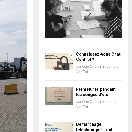
Connaissez-vous Chat
Control ?
par
Que Choisir Ensemble
Var-Est
Fermetures pendant
les congés d’été
par
Que Choisir Ensemble
Var-Est
Démarchage
téléphonique : tout