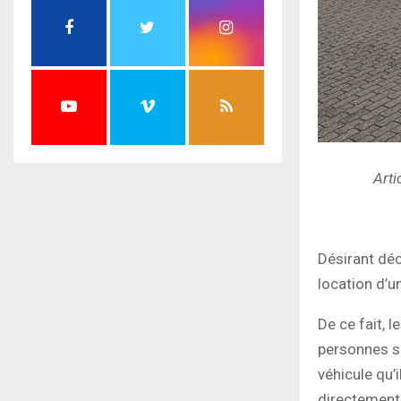
Arti
Désirant déc
location d’u
De ce fait, 
personnes so
véhicule qu’
directement 