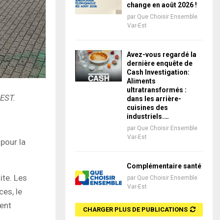
change en août 2026 !
par
Que Choisir Ensemble
Var-Est
Avez-vous regardé la
dernière enquête de
Cash Investigation:
Aliments
ultratransformés :
-EST.
dans les arrière-
cuisines des
industriels.…
par
Que Choisir Ensemble
Var-Est
pour la
Complémentaire santé
ite. Les
par
Que Choisir Ensemble
Var-Est
es, le
tent
CHARGER PLUS DE PUBLICATIONS