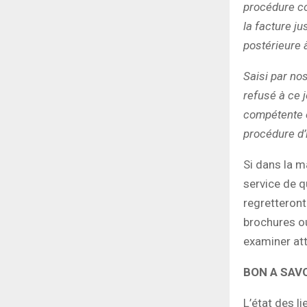
procédure co
la facture j
postérieure à
Saisi par nos
refusé à ce 
compétente e
procédure d’
Si dans la m
service de q
regretteront
brochures ou
examiner att
BON A SAVO
L’état des l