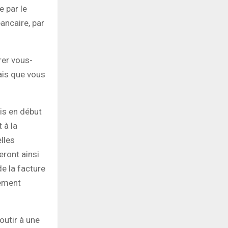
e par le
ancaire, par
rer vous-
ais que vous
mis en début
 à la
lles
eront ainsi
e la facture
rement
outir à une