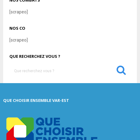
NOS COMBATS
[scrapeo]
NOS CO
[scrapeo]
QUE RECHERCHEZ VOUS ?
S
e
a
S
r
c
E
QUE CHOISIR ENSEMBLE VAR-EST
h
f
A
o
r
R
:
C