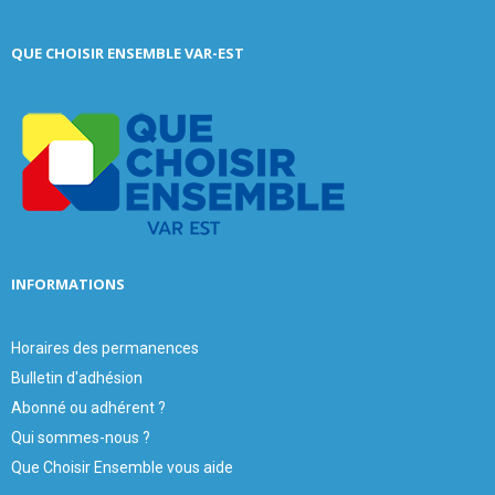
r
c
E
QUE CHOISIR ENSEMBLE VAR-EST
h
f
A
o
r
R
:
C
H
INFORMATIONS
Horaires des permanences
Bulletin d'adhésion
Abonné ou adhérent ?
Qui sommes-nous ?
Que Choisir Ensemble vous aide