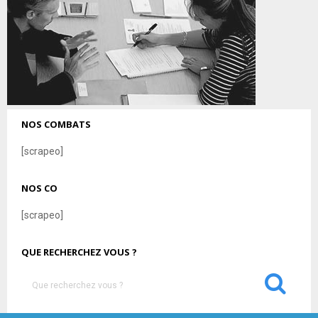
NOS COMBATS
[scrapeo]
NOS CO
[scrapeo]
QUE RECHERCHEZ VOUS ?
S
e
a
S