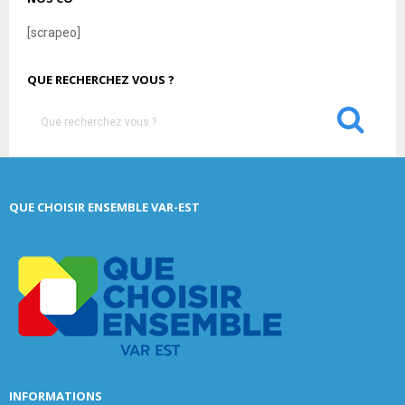
[scrapeo]
QUE RECHERCHEZ VOUS ?
S
e
a
S
r
c
E
QUE CHOISIR ENSEMBLE VAR-EST
h
f
A
o
r
R
:
C
H
INFORMATIONS