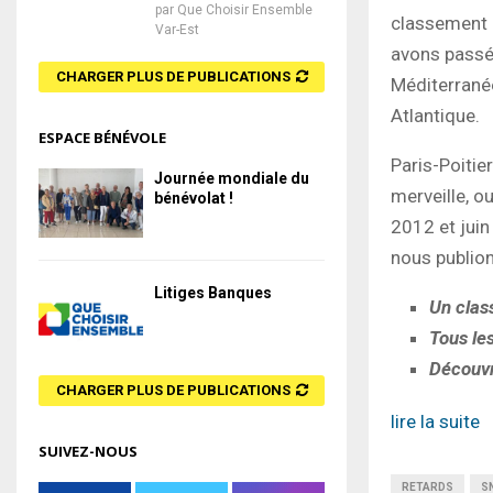
par
Que Choisir Ensemble
classement d
Var-Est
avons passé 
CHARGER PLUS DE PUBLICATIONS
Méditerrané
Atlantique.
ESPACE BÉNÉVOLE
Paris-Poitier
Journée mondiale du
merveille, o
bénévolat !
2012 et juin
nous publion
Litiges Banques
Un clas
Tous les
Découvre
CHARGER PLUS DE PUBLICATIONS
lire la suite
SUIVEZ-NOUS
RETARDS
S