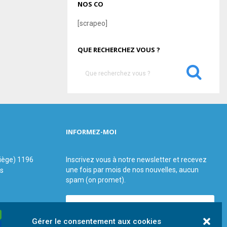
NOS CO
[scrapeo]
QUE RECHERCHEZ VOUS ?
S
e
a
S
r
c
E
h
INFORMEZ-MOI
f
A
o
r
R
siège) 1196
Inscrivez vous à notre newsletter et recevez
:
une fois par mois de nos nouvelles, aucun
us
C
spam (on promet).
H
Gérer le consentement aux cookies