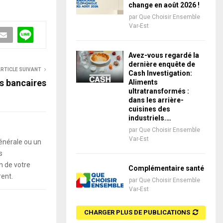
change en août 2026 !
par
Que Choisir Ensemble
Var-Est
Avez-vous regardé la
dernière enquête de
RTICLE SUIVANT
Cash Investigation:
is bancaires
Aliments
ultratransformés :
dans les arrière-
cuisines des
industriels.…
par
Que Choisir Ensemble
Var-Est
énérale ou un
s
 de votre
Complémentaire santé
rent.
par
Que Choisir Ensemble
Var-Est
CHARGER PLUS DE PUBLICATIONS