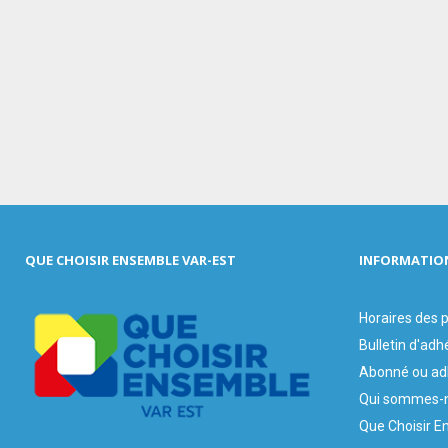
QUE CHOISIR ENSEMBLE VAR-EST
INFORMATIO
Horaires des
Bulletin d'adh
Abonné ou ad
Qui sommes-n
Que Choisir E