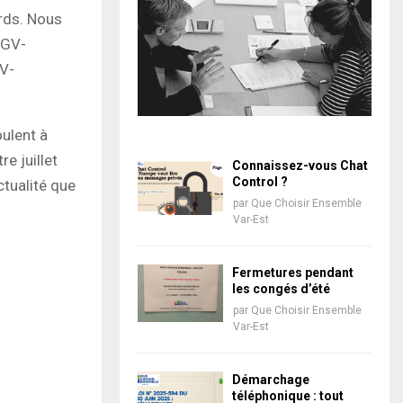
ards. Nous
TGV-
GV-
oulent à
e juillet
Connaissez-vous Chat
Control ?
ctualité que
par
Que Choisir Ensemble
Var-Est
Fermetures pendant
les congés d’été
par
Que Choisir Ensemble
Var-Est
Démarchage
téléphonique : tout