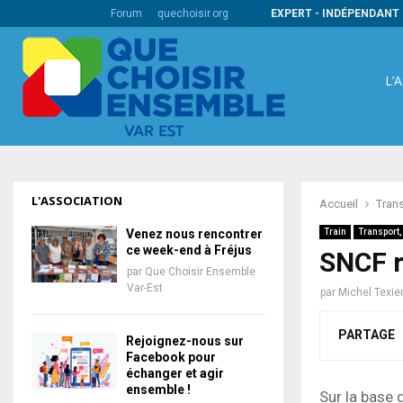
s codes barres internationaux
Forum
quechoisir.org
EXPERT - INDÉPENDANT 
L’
L'ASSOCIATION
Accueil
Tran
Venez nous rencontrer
Train
Transport
ce week-end à Fréjus
SNCF r
par
Que Choisir Ensemble
Var-Est
par
Michel Texie
PARTAGE
Rejoignez-nous sur
Facebook pour
échanger et agir
ensemble !
Sur la base 