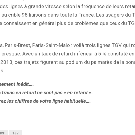
es lignes à grande vitesse selon la fréquence de leurs ret
au crible 98 liaisons dans toute la France. Les usagers du 
e connaissent en général plus de problèmes que ceux du T
s, Paris-Brest, Paris-Saint-Malo : voilà trois lignes TGV qui r
u presque. Avec un taux de retard inférieur à 5 % constaté entr
 2013, ces trajets figurent au podium du palmarès de la pon
s.
sement inédit….
 trains en retard ne sont pas « en retard »….
z les chiffres de votre ligne habituelle….
NCF
TGV