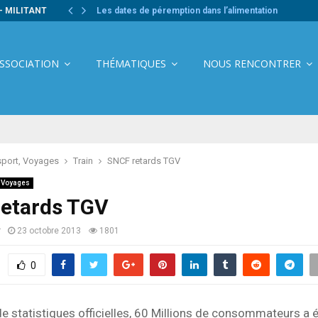
- MILITANT
Les dates de péremption dans l’alimentation
ASSOCIATION
THÉMATIQUES
NOUS RENCONTRER
sport, Voyages
Train
SNCF retards TGV
, Voyages
etards TGV
r
23 octobre 2013
1801
0
de statistiques officielles, 60 Millions de consommateurs a ét