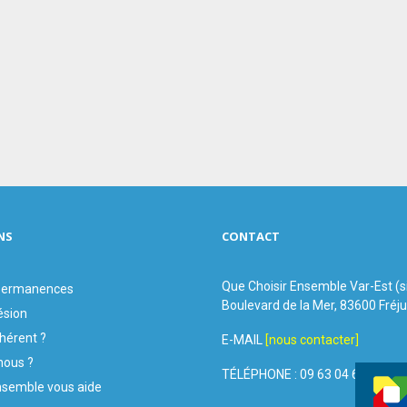
NS
CONTACT
Que Choisir Ensemble Var-Est (
 permanences
Boulevard de la Mer, 83600 Fréj
ésion
hérent ?
E-MAIL
[nous contacter]
ous ?
TÉLÉPHONE : 09 63 04 60 44
nsemble vous aide