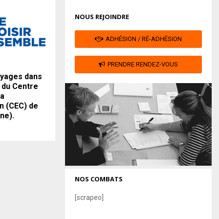
NOUS REJOINDRE
ADHÉSION / RÉ-ADHÉSION
PRENDRE RENDEZ-VOUS
yages dans
r du Centre
la
 (CEC) de
ne).
NOS COMBATS
[scrapeo]