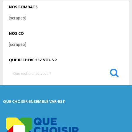
NOS COMBATS
[scrapeo]
NOS CO
[scrapeo]
QUE RECHERCHEZ VOUS ?
S
e
a
S
r
c
E
QUE CHOISIR ENSEMBLE VAR-EST
h
f
A
o
r
R
: