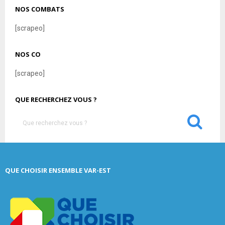
NOS COMBATS
[scrapeo]
NOS CO
[scrapeo]
QUE RECHERCHEZ VOUS ?
S
e
a
S
r
c
E
QUE CHOISIR ENSEMBLE VAR-EST
h
f
A
o
r
R
: