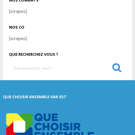
NOS COMBATS
[scrapeo]
NOS CO
[scrapeo]
QUE RECHERCHEZ VOUS ?
S
e
a
S
r
c
E
QUE CHOISIR ENSEMBLE VAR-EST
h
f
A
o
r
R
:
C