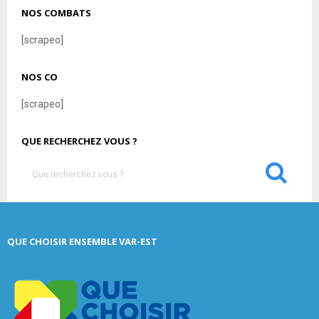
NOS COMBATS
[scrapeo]
NOS CO
[scrapeo]
QUE RECHERCHEZ VOUS ?
S
e
a
S
r
c
E
QUE CHOISIR ENSEMBLE VAR-EST
h
f
A
o
r
R
: