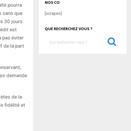
NOS CO
ulté pourra
es sans que
[scrapeo]
ces 30 jours
QUE RECHERCHEZ VOUS ?
édit est
 pas éviter
S
f de la part
e
a
S
r
c
onservant,
E
h
oisir demande
f
A
o
r
R
:
ètes de la
C
 fidélité et
H