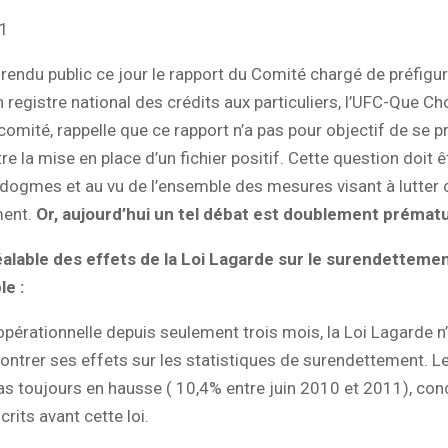
11
 rendu public ce jour le rapport du Comité chargé de préfigur
 registre national des crédits aux particuliers, l’UFC-Que Cho
mité, rappelle que ce rapport n’a pas pour objectif de se 
re la mise en place d’un fichier positif. Cette question doit ê
dogmes et au vu de l’ensemble des mesures visant à lutter 
ent.
Or, aujourd’hui un tel débat est doublement prémat
éalable des effets de la Loi Lagarde sur le surendetteme
le :
pérationnelle depuis seulement trois mois, la Loi Lagarde n
ntrer ses effets sur les statistiques de surendettement. L
las toujours en hausse ( 10,4% entre juin 2010 et 2011), co
rits avant cette loi.