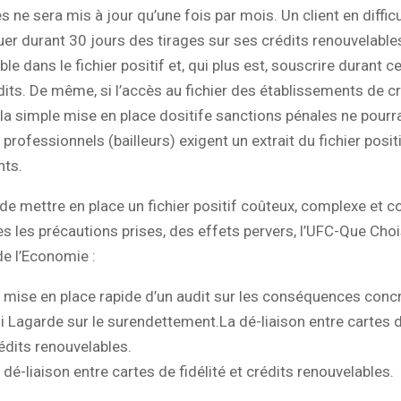
s ne sera mis à jour qu’une fois par mois. Un client en diffic
er durant 30 jours des tirages sur ses crédits renouvelabl
ible dans le fichier positif et, qui plus est, souscrire durant 
dits. De même, si l’accès au fichier des établissements de cr
la simple mise en place dositife sanctions pénales ne pourra
professionnels (bailleurs) exigent un extrait du fichier positi
nts.
de mettre en place un fichier positif coûteux, complexe et c
s les précautions prises, des effets pervers, l’UFC-Que Ch
de l’Economie :
 mise en place rapide d’un audit sur les conséquences concr
i Lagarde sur le surendettement.La dé-liaison entre cartes de
édits renouvelables.
 dé-liaison entre cartes de fidélité et crédits renouvelables.