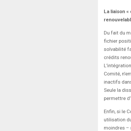
La liaison «
renouvelabl
Du fait du m
fichier posi
solvabilité 
crédits reno
L’intégration
Comité, n’em
inactifs dan
Seule la dis
permettre d’
Enfin, si le 
utilisation 
moindres – r