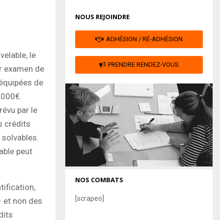
NOUS REJOINDRE
ADHÉSION / RÉ-ADHÉSION
elable, le
PRENDRE RENDEZ-VOUS
eur examen de
é équipées de
 000€.
révu par le
s crédits
 solvables.
lable peut
NOS COMBATS
tification,
[scrapeo]
– et non des
dits