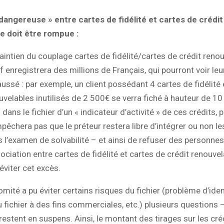
 dangereuse » entre cartes de fidélité et cartes de crédit
e doit être rompue :
aintien du couplage cartes de fidélité/cartes de crédit renouv
tif enregistrera des millions de Français, qui pourront voir l
faussé : par exemple, un client possédant 4 cartes de fidélit
uvelables inutilisés de 2 500€ se verra fiché à hauteur de 10
 dans le fichier d’un « indicateur d’activité » de ces crédits, p
pêchera pas que le préteur restera libre d’intégrer ou non le
s l’examen de solvabilité – et ainsi de refuser des personnes
sociation entre cartes de fidélité et cartes de crédit renouve
éviter cet excès.
Comité a pu éviter certains risques du fichier (problème d’iden
du fichier à des fins commerciales, etc.) plusieurs questions 
estent en suspens. Ainsi, le montant des tirages sur les cré