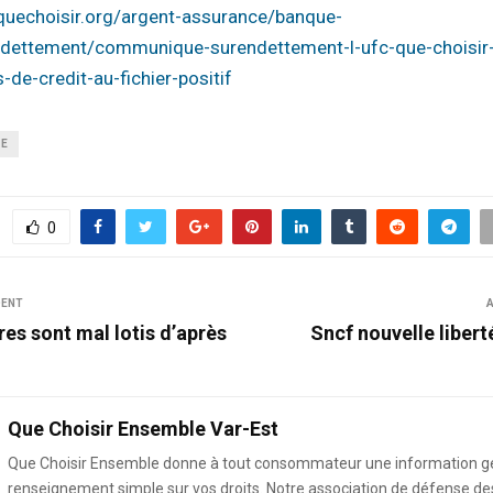
quechoisir.org/argent-assurance/banque-
ndettement/communique-surendettement-l-ufc-que-choisir
-de-credit-au-fichier-positif
SE
0
DENT
A
res sont mal lotis d’après
Sncf nouvelle libert
Que Choisir Ensemble Var-Est
Que Choisir Ensemble donne à tout consommateur une information g
renseignement simple sur vos droits. Notre association de défense de