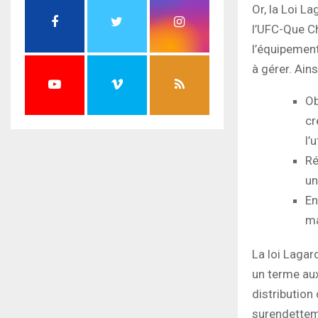
Or, la Loi 
l’UFC-Que Ch
l’équipement
à gérer. Ainsi
Ob
cr
l’
Ré
un
En
ma
La loi Lagar
un terme aux
distribution
surendettem