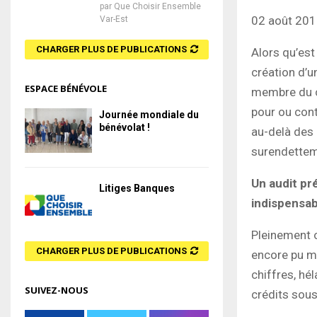
par
Que Choisir Ensemble
02 août 20
Var-Est
CHARGER PLUS DE PUBLICATIONS
Alors qu’est
création d’un
ESPACE BÉNÉVOLE
membre du co
pour ou cont
Journée mondiale du
bénévolat !
au-delà des 
surendettem
Un audit pr
Litiges Banques
indispensab
Pleinement o
CHARGER PLUS DE PUBLICATIONS
encore pu mo
chiffres, hé
SUIVEZ-NOUS
crédits sousc