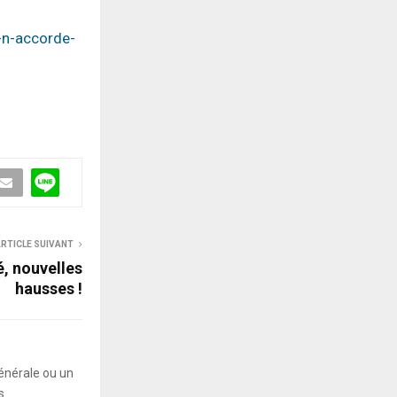
-n-accorde-
RTICLE SUIVANT
é, nouvelles
hausses !
énérale ou un
s