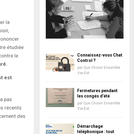
er la
isir,
prononcer
tre étudiée
contre le
Connaissez-vous Chat
Control ?
uré.
par
Que Choisir Ensemble
Var-Est
nt est
Fermetures pendant
les congés d’été
’a pas
par
Que Choisir Ensemble
es récents
Var-Est
ncernent des
Démarchage
téléphonique : tout