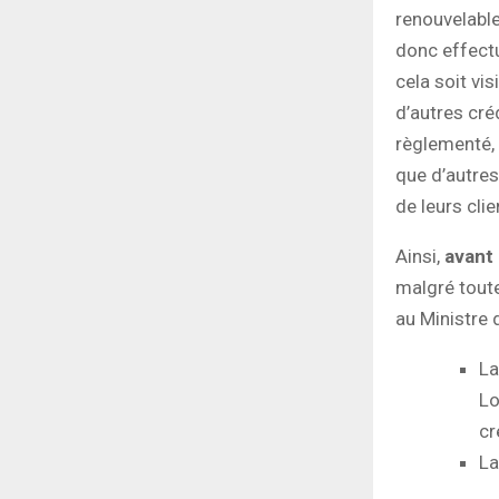
renouvelable
donc effectu
cela soit vis
d’autres cré
règlementé, 
que d’autres 
de leurs clie
Ainsi,
avant
malgré toute
au Ministre 
La
Lo
cr
La