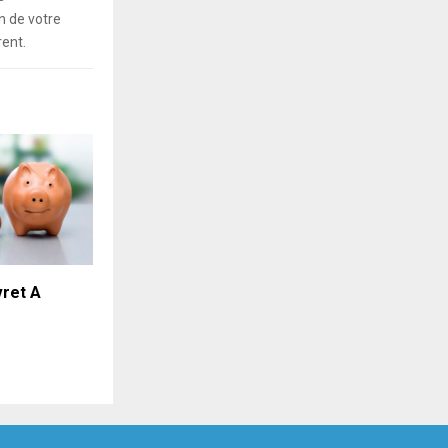
 de votre
rent.
vret A