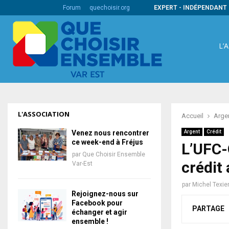
s codes barres internationaux
Forum
quechoisir.org
EXPERT - INDÉPENDANT 
L’
L'ASSOCIATION
Accueil
Arge
Venez nous rencontrer
Argent
Crédit
ce week-end à Fréjus
L’UFC-
par
Que Choisir Ensemble
crédit 
Var-Est
par
Michel Texie
Rejoignez-nous sur
Facebook pour
PARTAGE
échanger et agir
ensemble !