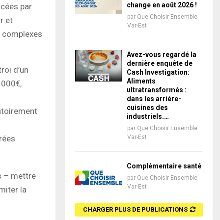
change en août 2026 !
ncées par
par
Que Choisir Ensemble
r et
Var-Est
et complexes
Avez-vous regardé la
dernière enquête de
troi d’un
Cash Investigation:
Aliments
3 000€,
ultratransformés :
dans les arrière-
cuisines des
gatoirement
industriels.…
par
Que Choisir Ensemble
urées
Var-Est
Complémentaire santé
s – mettre
par
Que Choisir Ensemble
Var-Est
miter la
CHARGER PLUS DE PUBLICATIONS