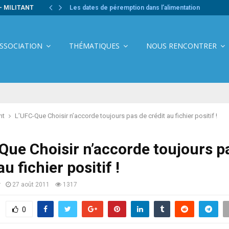
- MILITANT
Les dates de péremption dans l’alimentation
ASSOCIATION
THÉMATIQUES
NOUS RENCONTRER
nt
L’UFC-Que Choisir n’accorde toujours pas de crédit au fichier positif !
Que Choisir n’accorde toujours p
au fichier positif !
r
27 août 2011
1317
0