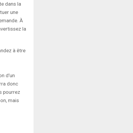
te dans la
ctuer une
 demande. À
vertissez la
andez à être
on d’un
urra donc
us pourrez
ion, mais