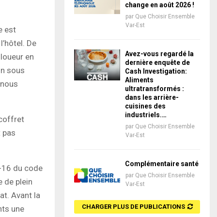
change en août 2026 !
par
Que Choisir Ensemble
Var-Est
e est
’hôtel. De
Avez-vous regardé la
 loueur en
dernière enquête de
on sous
Cash Investigation:
Aliments
 nous
ultratransformés :
dans les arrière-
cuisines des
industriels.…
coffret
par
Que Choisir Ensemble
t pas
Var-Est
Complémentaire santé
1-16 du code
par
Que Choisir Ensemble
 de plein
Var-Est
at. Avant la
CHARGER PLUS DE PUBLICATIONS
nts une