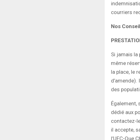
indemnisati
courriers r
Nos Conseil
PRESTATIO
Si jamais la 
même réserva
la place, le 
d’amende). I
des populat
Également, s
dédié aux po
contactez-le
il accepte, 
l’UFC-Que Ch