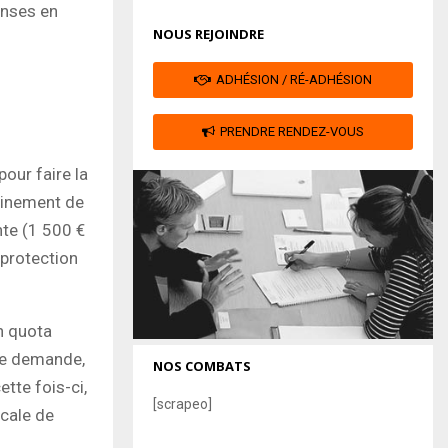
enses en
NOUS REJOINDRE
ADHÉSION / RÉ-ADHÉSION
PRENDRE RENDEZ-VOUS
pour faire la
dainement de
ente (1 500 €
 protection
n quota
tre demande,
NOS COMBATS
tte fois-ci,
[scrapeo]
ocale de