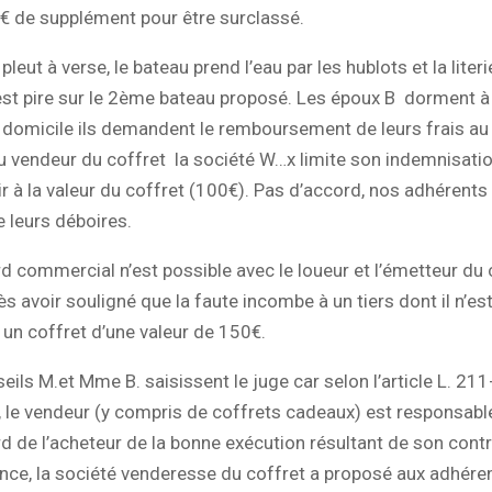
 € de supplément pour être surclassé.
il pleut à verse, le bateau prend l’eau par les hublots et la literi
est pire sur le 2ème bateau proposé. Les époux B dorment à l
r domicile ils demandent le remboursement de leurs frais au
u vendeur du coffret la société W…x limite son indemnisati
r à la valeur du coffret (100€). Pas d’accord, nos adhérents
 leurs déboires.
 commercial n’est possible avec le loueur et l’émetteur du 
s avoir souligné que la faute incombe à un tiers dont il n’es
un coffret d’une valeur de 150€.
eils M.et Mme B. saisissent le juge car selon l’article L. 21
 le vendeur (y compris de coffrets cadeaux) est responsable
ard de l’acheteur de la bonne exécution résultant de son contr
nce, la société venderesse du coffret a proposé aux adhére