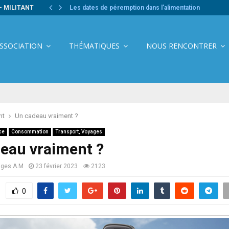
- MILITANT
Les dates de péremption dans l’alimentation
ASSOCIATION
THÉMATIQUES
NOUS RENCONTRER
nt
Un cadeau vraiment ?
ce
Consommation
Transport, Voyages
eau vraiment ?
tiges A.M
23 février 2023
2123
0