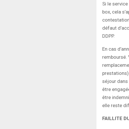
Si le servic
box, cela s’
contestation
défaut d’acc
DDPP.
En cas d’ann
remboursé. V
remplacement
prestations)
séjour dans 
être engagée
être indemn
elle reste dif
FAILLITE D