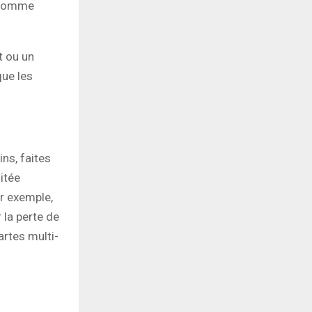
é comme
t ou un
que les
ns, faites
mitée
ar exemple,
 la perte de
artes multi-