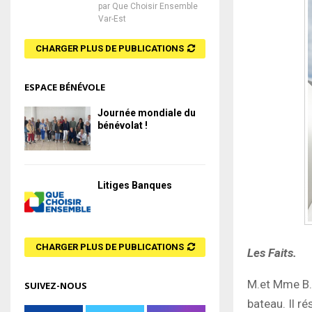
par
Que Choisir Ensemble
Var-Est
CHARGER PLUS DE PUBLICATIONS
ESPACE BÉNÉVOLE
Journée mondiale du
bénévolat !
Litiges Banques
CHARGER PLUS DE PUBLICATIONS
Les Faits.
M.et Mme B. 
SUIVEZ-NOUS
bateau. Il r