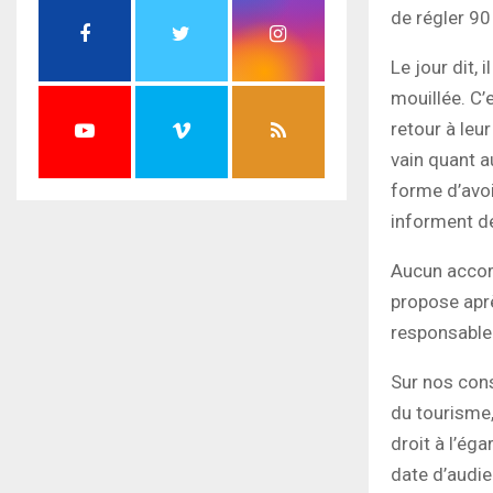
de régler 90
Le jour dit, 
mouillée. C’
retour à leu
vain quant a
forme d’avoi
informent de
Aucun accord
propose aprè
responsable 
Sur nos cons
du tourisme,
droit à l’ég
date d’audie