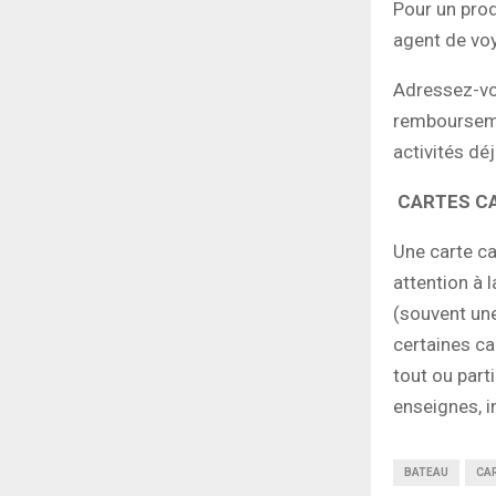
Pour un prod
agent de voy
Adressez-vo
remboursemen
activités dé
CARTES CA
Une carte ca
attention à l
(souvent une
certaines ca
tout ou part
enseignes, i
BATEAU
CA