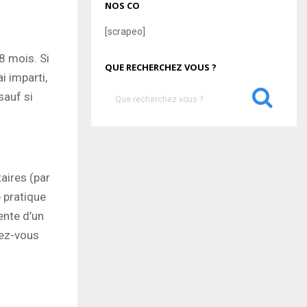
NOS CO
[scrapeo]
8 mois. Si
QUE RECHERCHEZ VOUS ?
i imparti,
S
sauf si
e
a
S
r
c
E
h
aires (par
f
A
o
e pratique
r
R
ente d’un
:
hez-vous
C
H