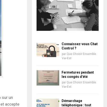
Connaissez-vous Chat
Control ?
par
Que Choisir Ensemble
Var-Est
Fermetures pendant
les congés d’été
par
Que Choisir Ensemble
Var-Est
» sur un
Démarchage
 et accepte
téléphonique : tout