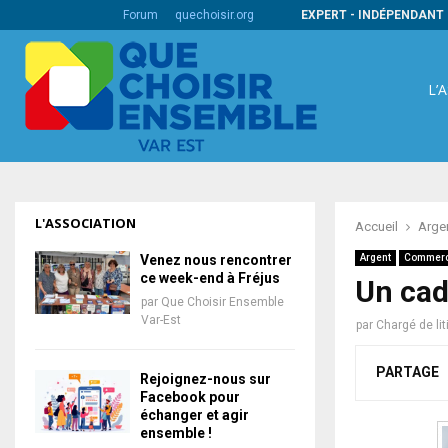
s codes barres internationaux
Forum
quechoisir.org
EXPERT - INDÉPENDANT 
L’
L'ASSOCIATION
Accueil
Arge
Venez nous rencontrer
Argent
Commer
ce week-end à Fréjus
Un cad
par
Que Choisir Ensemble
Var-Est
par
Chargé de li
PARTAGE
Rejoignez-nous sur
Facebook pour
échanger et agir
ensemble !