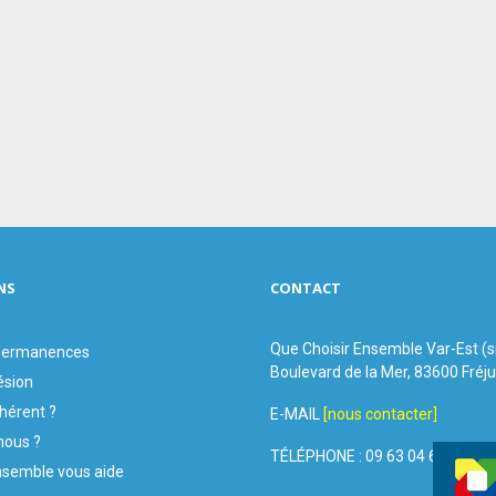
NS
CONTACT
Que Choisir Ensemble Var-Est (
 permanences
Boulevard de la Mer, 83600 Fréj
ésion
hérent ?
E-MAIL
[nous contacter]
ous ?
TÉLÉPHONE : 09 63 04 60 44
nsemble vous aide