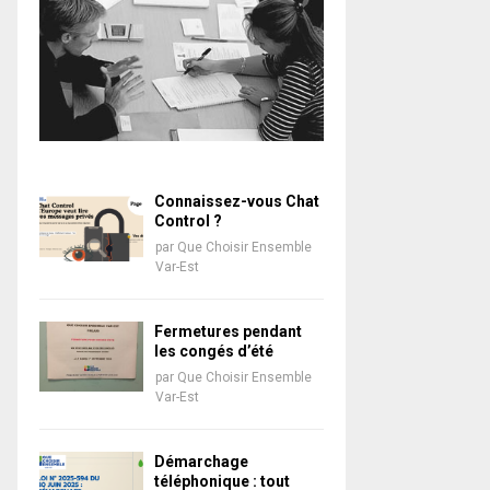
Connaissez-vous Chat
Control ?
par
Que Choisir Ensemble
Var-Est
Fermetures pendant
les congés d’été
par
Que Choisir Ensemble
Var-Est
Démarchage
téléphonique : tout