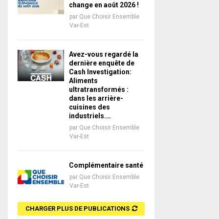
change en août 2026 !
par
Que Choisir Ensemble
Var-Est
Avez-vous regardé la
dernière enquête de
Cash Investigation:
Aliments
ultratransformés :
dans les arrière-
cuisines des
industriels.…
par
Que Choisir Ensemble
Var-Est
Complémentaire santé
par
Que Choisir Ensemble
Var-Est
CHARGER PLUS DE PUBLICATIONS