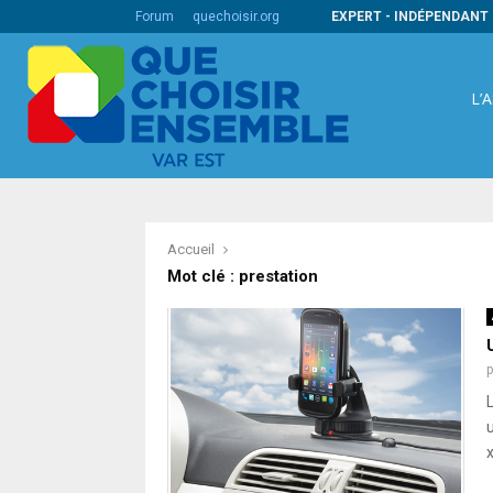
s codes barres internationaux
Forum
quechoisir.org
EXPERT - INDÉPENDANT 
L’
Accueil
Mot clé : prestation
u
x