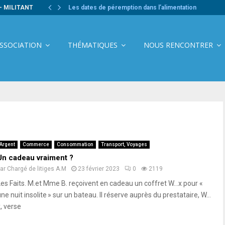
- MILITANT
Les dates de péremption dans l’alimentation
ASSOCIATION
THÉMATIQUES
NOUS RENCONTRER
Argent
Commerce
Consommation
Transport, Voyages
Un cadeau vraiment ?
par
Chargé de litiges A.M
23 février 2023
0
2119
Les Faits. M.et Mme B. reçoivent en cadeau un coffret W…x pour «
ne nuit insolite » sur un bateau. Il réserve auprès du prestataire, W…
, verse