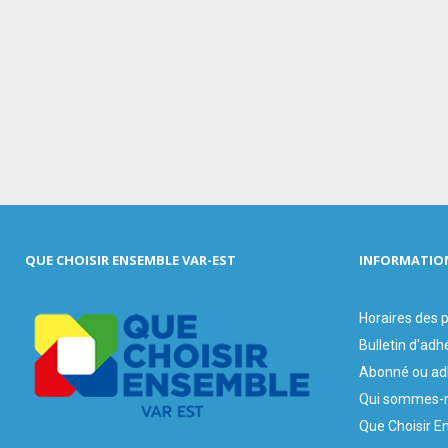
QUE CHOISIR ENSEMBLE VAR-EST
INFORMATIO
Horaires des
Bulletin d'adh
Abonné ou ad
Qui sommes-n
Que Choisir E