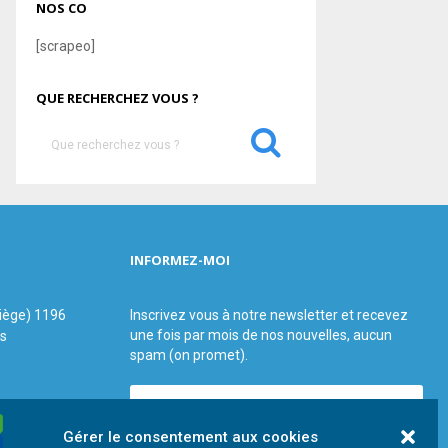
NOS CO
[scrapeo]
QUE RECHERCHEZ VOUS ?
S
e
a
S
r
c
E
h
INFORMEZ-MOI
f
A
o
r
R
siège) 1196
Inscrivez vous à notre newsletter et recevez
:
une fois par mois de nos nouvelles, aucun
us
C
spam (on promet).
H
Gérer le consentement aux cookies