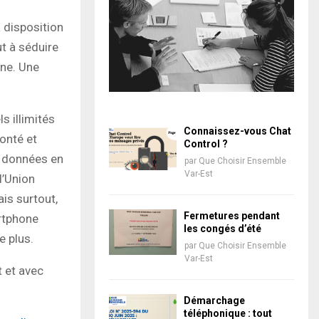
 disposition
ut à séduire
one. Une
s illimités
Connaissez-vous Chat
lonté et
Control ?
e données en
par
Que Choisir Ensemble
Var-Est
l’Union
is surtout,
Fermetures pendant
artphone
les congés d’été
 plus.
par
Que Choisir Ensemble
Var-Est
t et avec
Démarchage
téléphonique : tout