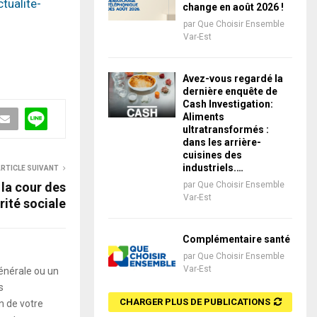
tualite-
change en août 2026 !
par
Que Choisir Ensemble
Var-Est
Avez-vous regardé la
dernière enquête de
Cash Investigation:
Aliments
ultratransformés :
dans les arrière-
cuisines des
industriels.…
RTICLE SUIVANT
la cour des
par
Que Choisir Ensemble
Var-Est
rité sociale
Complémentaire santé
par
Que Choisir Ensemble
Var-Est
énérale ou un
s
CHARGER PLUS DE PUBLICATIONS
 de votre