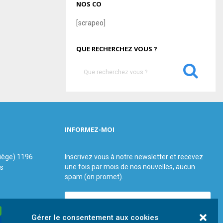
NOS CO
[scrapeo]
QUE RECHERCHEZ VOUS ?
S
e
a
S
r
c
E
h
INFORMEZ-MOI
f
A
o
r
R
siège) 1196
Inscrivez vous à notre newsletter et recevez
:
une fois par mois de nos nouvelles, aucun
us
C
spam (on promet).
H
Gérer le consentement aux cookies