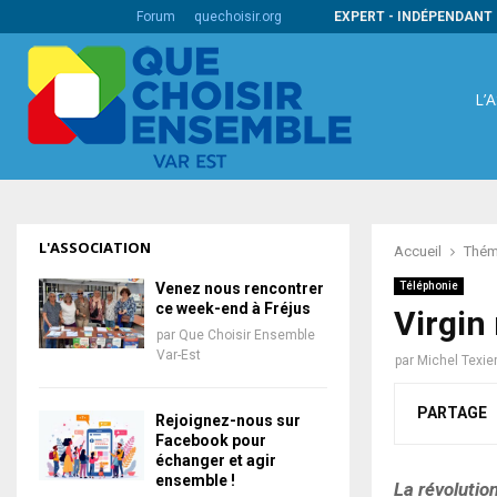
s codes barres internationaux
Forum
quechoisir.org
EXPERT - INDÉPENDANT 
L’
L'ASSOCIATION
Accueil
Thém
Venez nous rencontrer
Téléphonie
ce week-end à Fréjus
Virgin
par
Que Choisir Ensemble
Var-Est
par
Michel Texie
PARTAGE
Rejoignez-nous sur
Facebook pour
échanger et agir
ensemble !
La révolutio