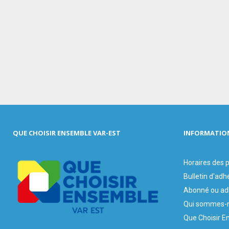
QUE CHOISIR ENSEMBLE VAR-EST
INFORMATIO
Horaires des
Bulletin d'adh
Abonné ou ad
Qui sommes-n
Que Choisir E