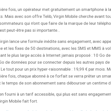
ière fois, un opérateur met gratuitement un smartphone à la
ts. Mais avec son offre Telib, Virgin Mobile cherche avant to
ommateurs qui n’ont que faire de la marque de leur téléph
’est peut-être pas si importante…
Virgin lance une formule inédite sans engagement, avec appel
ce et les fixes de 50 destinations, avec les SMS et MMS à vo
uant le plus large accès à Internet jamais proposé : 10 Go d
Go de données pour se connecter depuis les autres pays de 
Le tout pour un prix hyper-raisonnable : 19,99 € par mois. Ma
ière fois, chaque abonné à ce forfait se verra prêter un sm
t le temps de son abonnement sans débourser un centime de
ien fourni à un tarif accessible, qui plus est sans engagemen
rgin Mobile fait fort.