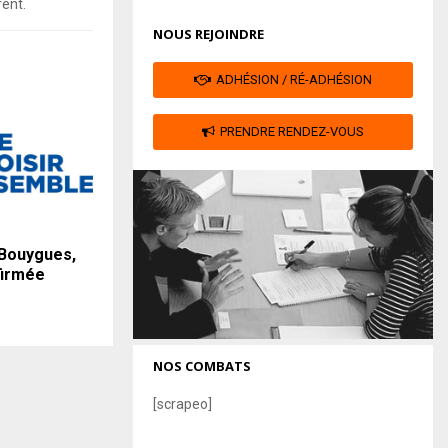
rent.
NOUS REJOINDRE
ADHÉSION / RÉ-ADHÉSION
PRENDRE RENDEZ-VOUS
 Bouygues,
firmée
NOS COMBATS
[scrapeo]