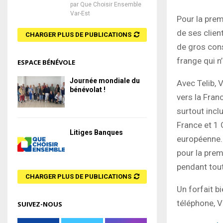
par
Que Choisir Ensemble
Var-Est
Pour la prem
de ses clien
CHARGER PLUS DE PUBLICATIONS
de gros cons
frange qui n
ESPACE BÉNÉVOLE
Journée mondiale du
Avec Telib, 
bénévolat !
vers la Fran
surtout incl
France et 1 
Litiges Banques
européenne. 
pour la prem
pendant tou
CHARGER PLUS DE PUBLICATIONS
Un forfait b
téléphone, Vi
SUIVEZ-NOUS