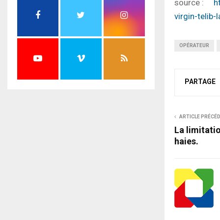
source :
ht
virgin-telib
OPÉRATEUR
PARTAGE
ARTICLE PRÉCÉ
La limitati
haies.