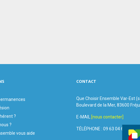
NS
CONTACT
Que Choisir Ensemble Var-Est (
 permanences
Boulevard de la Mer, 83600 Fréj
ésion
hérent ?
E-MAIL
[nous contacter]
ous ?
TÉLÉPHONE : 09 63 04 60 44
nsemble vous aide