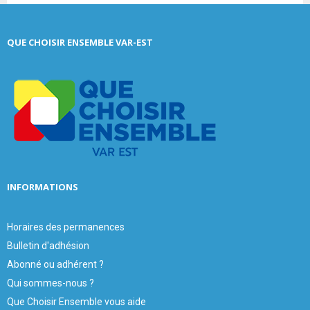
a
S
r
c
E
QUE CHOISIR ENSEMBLE VAR-EST
h
f
A
o
r
R
:
C
H
INFORMATIONS
Horaires des permanences
Bulletin d'adhésion
Abonné ou adhérent ?
Qui sommes-nous ?
Que Choisir Ensemble vous aide