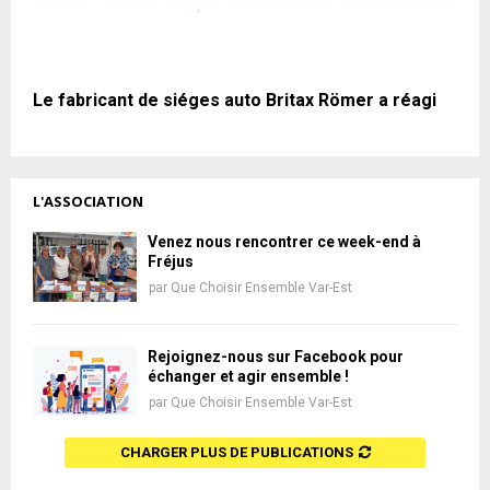
Le fabricant de siéges auto Britax Römer a réagi
L'ASSOCIATION
Venez nous rencontrer ce week-end à
Fréjus
par
Que Choisir Ensemble Var-Est
Rejoignez-nous sur Facebook pour
échanger et agir ensemble !
par
Que Choisir Ensemble Var-Est
CHARGER PLUS DE PUBLICATIONS