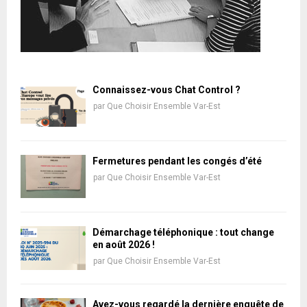
Connaissez-vous Chat Control ?
par
Que Choisir Ensemble Var-Est
Fermetures pendant les congés d’été
par
Que Choisir Ensemble Var-Est
Démarchage téléphonique : tout change
en août 2026 !
par
Que Choisir Ensemble Var-Est
Avez-vous regardé la dernière enquête de