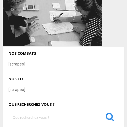
NOS COMBATS
[scrapeo]
NOS CO
[scrapeo]
QUE RECHERCHEZ VOUS ?
S
e