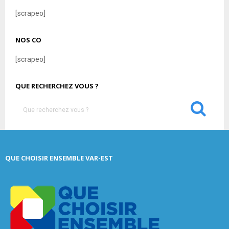
[scrapeo]
NOS CO
[scrapeo]
QUE RECHERCHEZ VOUS ?
S
e
a
S
r
c
E
QUE CHOISIR ENSEMBLE VAR-EST
h
f
A
o
r
R
:
C