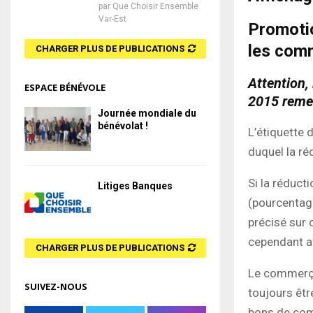
par
Que Choisir Ensemble
Var-Est
Promotio
les comm
CHARGER PLUS DE PUBLICATIONS
Attention,
ESPACE BÉNÉVOLE
2015 remet
Journée mondiale du
bénévolat !
L’étiquette d
duquel la réd
Si la réduct
Litiges Banques
(pourcentage
précisé sur 
cependant af
CHARGER PLUS DE PUBLICATIONS
Le commerçan
SUIVEZ-NOUS
toujours êtr
bons de com