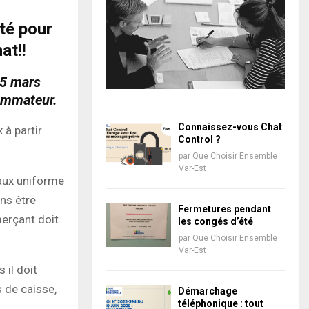
rté pour
at!!
25 mars
sommateur.
Connaissez-vous Chat
 à partir
Control ?
par
Que Choisir Ensemble
Var-Est
taux uniforme
ns être
Fermetures pendant
merçant doit
les congés d’été
par
Que Choisir Ensemble
Var-Est
 il doit
s de caisse,
Démarchage
téléphonique : tout