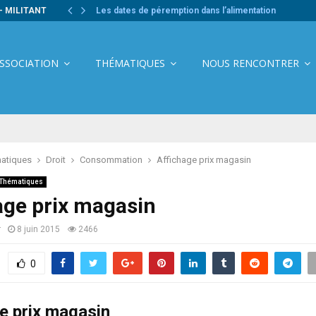
- MILITANT
Les dates de péremption dans l’alimentation
ASSOCIATION
THÉMATIQUES
NOUS RENCONTRER
atiques
Droit
Consommation
Affichage prix magasin
Thématiques
age prix magasin
r
8 juin 2015
2466
0
e prix magasin