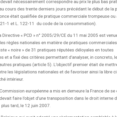
l devait nécessairement correspondre au prix le plus bas pra
au cours des trente derniers jours précédant le début de la p
nonce était qualifiée de pratique commerciale trompeuse ou
 121-1 et L. 122-11 du code de la consommation).
a Directive « PCD » n° 2005/29/CE du 11 mai 2005 est venu
les règles nationales en matière de pratiques commerciales.
iste « noire » de 31 pratiques réputées déloyales en toutes
s et a fixé des critères permettant d’analyser, in concreto, l
utres pratiques (article 5). L’objectif premier était de mettr
tre les législations nationales et de favoriser ainsi la libre c
hé intérieur.
 Commission européenne a mis en demeure la France de se
devait faire l’objet d’une transposition dans le droit interne 
lus tard, le 12 juin 2007.