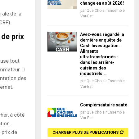
change en août 2026 !
par
Que Choisir Ensemble
rale de la
Var-Est
CRF).
Avez-vous regardé la
 de prix
dernière enquête de
Cash Investigation:
Aliments
ultratransformés :
ause tout
dans les arrière-
cuisines des
mmateur. Il
industriels.…
ntation des
par
Que Choisir Ensemble
ernet.
Var-Est
Complémentaire santé
par
Que Choisir Ensemble
her, à côté
Var-Est
ction.
 prix de
CHARGER PLUS DE PUBLICATIONS