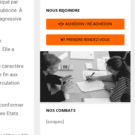
tiqué par
ublicité. À
NOUS REJOINDRE
 agressive
ADHÉSION / RÉ-ADHÉSION
PRENDRE RENDEZ-VOUS
e
 Elle a
e caractère
e fin aux
irculation
 conformer
NOS COMBATS
des Etats
[scrapeo]