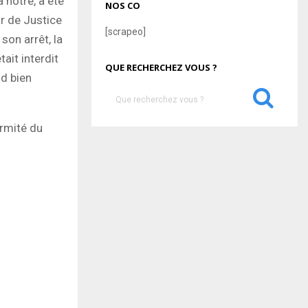
 nôtre, a été
NOS CO
r de Justice
[scrapeo]
son arrêt, la
tait interdit
QUE RECHERCHEZ VOUS ?
nd bien
S
e
a
rmité du
S
r
c
E
h
f
A
o
r
R
:
C
H