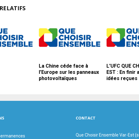
RELATIFS
La Chine céde face à
L’UFC QUE CH
l’Europe sur les panneaux
EST : En finir
photovoltaïques
idées reçues
NS
CONTACT
Que Choisir Ensemble Var-Est (
 permanences