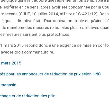
Belgique qui avait adopté une règlementation semblable à la
e légiférer en ce sens, après avoir été condamnée par la Cou
uropéenne (CJUE, 10 juillet 2014, affaire n° C-421/12). Dans 
é que la directive était d’harmonisation totale et qu’ainsi il é
 de maintenir des mesures nationales plus restrictives qua
es mesures seraient plus protectrices.
 11 mars 2015 répond donc à une exigence de mise en confo
e avec le droit communautaire.
1 mars 2015
rtés pour les annonceurs de réduction de prix selon l’INC
n magasin
ichage et de réduction des prix