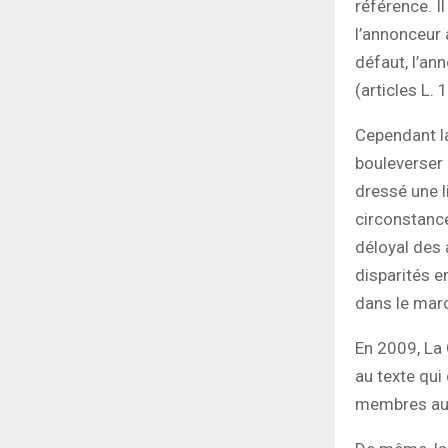
référence. I
l’annonceur 
défaut, l’an
(articles L.
Cependant l
bouleverser 
dressé une l
circonstance
déloyal des a
disparités en
dans le marc
En 2009, La
au texte qui 
membres au p