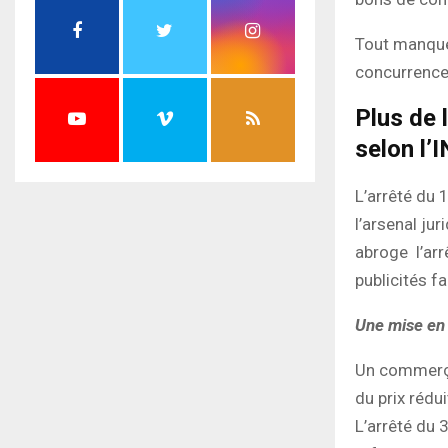
Tout manquem
concurrence
Plus de 
selon l’
L’arrêté du 
l’arsenal ju
abroge l’arr
publicités f
Une mise en
Un commerçan
du prix rédui
L’arrêté du 