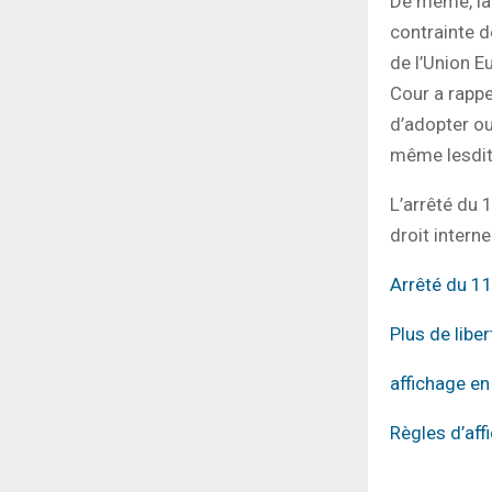
De même, la 
contrainte d
de l’Union E
Cour a rappel
d’adopter ou
même lesdit
L’arrêté du
droit intern
Arrêté du 1
Plus de libe
affichage e
Règles d’aff