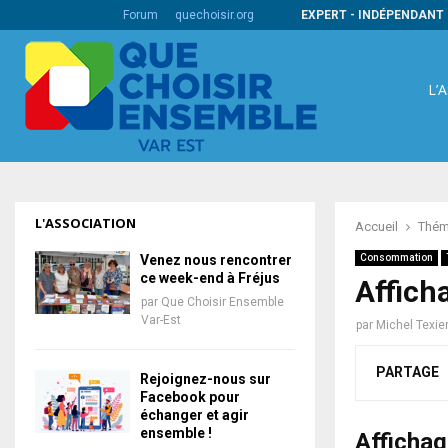
s codes barres internationaux
Forum
quechoisir.org
EXPERT - INDÉPENDANT 
L’
L'ASSOCIATION
Accueil
Thém
Venez nous rencontrer
Consommation
ce week-end à Fréjus
Affich
par
Que Choisir Ensemble
Var-Est
par
Michel Texie
PARTAGE
Rejoignez-nous sur
Facebook pour
échanger et agir
ensemble !
Affichag