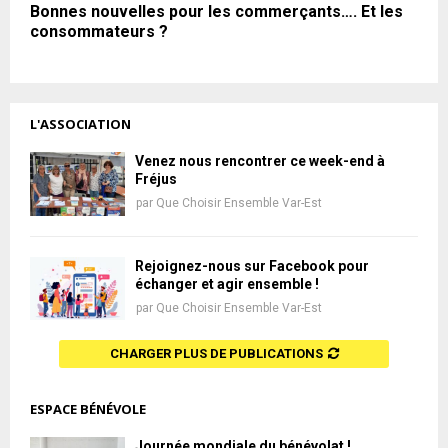
Bonnes nouvelles pour les commerçants…. Et les
consommateurs ?
L'ASSOCIATION
Venez nous rencontrer ce week-end à
Fréjus
par
Que Choisir Ensemble Var-Est
Rejoignez-nous sur Facebook pour
échanger et agir ensemble !
par
Que Choisir Ensemble Var-Est
CHARGER PLUS DE PUBLICATIONS
ESPACE BÉNÉVOLE
Journée mondiale du bénévolat !