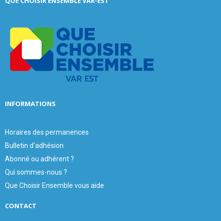
QUE CHOISIR ENSEMBLE VAR-EST
h
f
A
o
r
R
:
C
H
INFORMATIONS
Horaires des permanences
Bulletin d'adhésion
Abonné ou adhérent ?
Qui sommes-nous ?
Que Choisir Ensemble vous aide
CONTACT