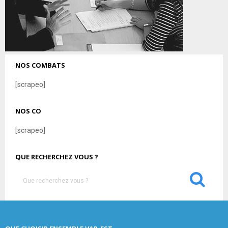
NOS COMBATS
[scrapeo]
NOS CO
[scrapeo]
QUE RECHERCHEZ VOUS ?
S
e
a
S
r
c
E