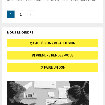
Pagination
1
2
des
publications
NOUS REJOINDRE
ADHÉSION / RÉ-ADHÉSION
PRENDRE RENDEZ-VOUS
FAIRE UN DON