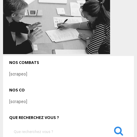
NOS COMBATS
[scrapeo]
NOS CO
[scrapeo]
QUE RECHERCHEZ VOUS ?
S
e