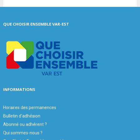
a
S
r
c
E
QUE CHOISIR ENSEMBLE VAR-EST
h
f
A
o
r
R
:
C
H
INFORMATIONS
Horaires des permanences
Bulletin d'adhésion
Abonné ou adhérent ?
Qui sommes-nous ?