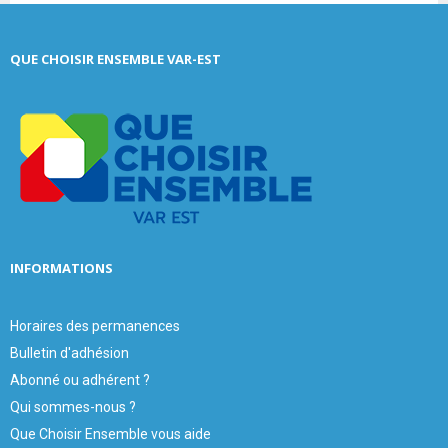
S
r
c
E
QUE CHOISIR ENSEMBLE VAR-EST
h
f
A
o
r
R
:
C
H
INFORMATIONS
Horaires des permanences
Bulletin d'adhésion
Abonné ou adhérent ?
Qui sommes-nous ?
Que Choisir Ensemble vous aide