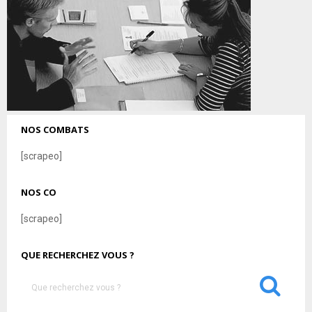
NOS COMBATS
[scrapeo]
NOS CO
[scrapeo]
QUE RECHERCHEZ VOUS ?
S
e
a