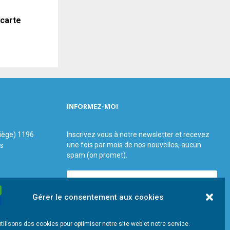
 carte
INFORMEZ-MOI
siège) 1196
Inscrivez vous à notre newsletter et recevez
une fois par mois de nos nouvelles, aucun
us
spam (on promet).
Gérer le consentement aux cookies
tilisons des cookies pour optimiser notre site web et notre service.