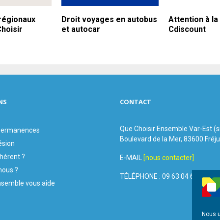
régionaux
Droit voyages en autobus
Attention à la
hoisir
et autocar
Cdiscount
NS
CONTACT
Que Choisir Ensemble Var-Est (
 permanences
Boulevard de la Mer, 83600 Fréj
ésion
hérent ?
E-MAIL
[nous contacter]
ous ?
TÉLÉPHONE : 09 63 04 60 44
nsemble vous aide
Nous u