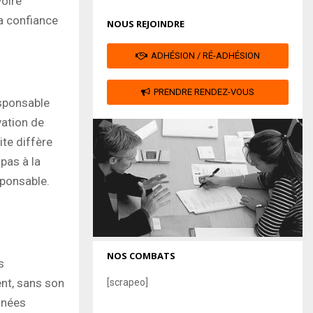
voire
a confiance
NOUS REJOINDRE
ADHÉSION / RÉ-ADHÉSION
PRENDRE RENDEZ-VOUS
esponsable
vation de
ite diffère
 pas à la
sponsable.
NOS COMBATS
s
ent, sans son
[scrapeo]
nnées