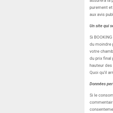
assurera la 
purement et 
aux avis pub
Un site qui s
Si BOOKING p
du moindre p
votre chambr
du prix final
hauteur des
Quoi qu’il a
Données pers
Si le conso
commentaires
consentemen