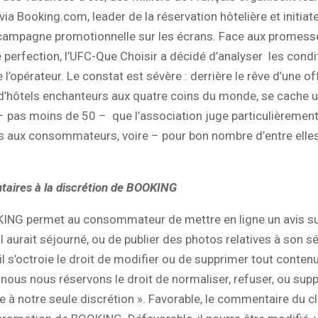
a Booking.com, leader de la réservation hôtelière et initiat
campagne promotionnelle sur les écrans. Face aux promess
e perfection, l’UFC-Que Choisir a décidé d’analyser les condi
 l’opérateur. Le constat est sévère : derrière le rêve d’une of
 d’hôtels enchanteurs aux quatre coins du monde, se cache 
– pas moins de 50 – que l’association juge particulièremen
s aux consommateurs, voire – pour bon nombre d’entre elle
aires à la discrétion de BOOKING
KING permet au consommateur de mettre en ligne un avis su
il aurait séjourné, ou de publier des photos relatives à son sé
l s’octroie le droit de modifier ou de supprimer tout contenu
 « nous nous réservons le droit de normaliser, refuser, ou sup
à notre seule discrétion ». Favorable, le commentaire du cl