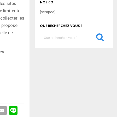
NOS CO
des sites
 limiter à
[scrapeo]
collecter les
e propose
QUE RECHERCHEZ VOUS ?
’elle ne
S
e
a
S
rs..
r
c
E
h
f
A
o
r
R
:
C
H