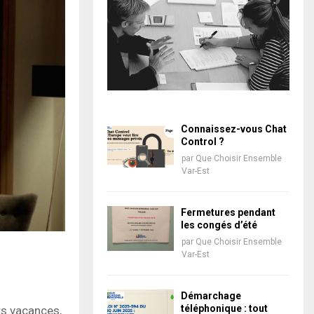
Connaissez-vous Chat
Control ?
par
Que Choisir Ensemble
Var-Est
Fermetures pendant
les congés d’été
par
Que Choisir Ensemble
Var-Est
Démarchage
téléphonique : tout
rs vacances,