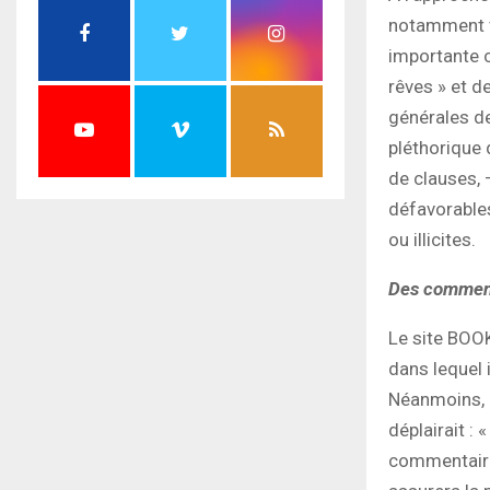
notamment vi
importante 
rêves » et d
générales de
pléthorique
de clauses, 
défavorable
ou illicites.
Des comment
Le site BOO
dans lequel 
Néanmoins, i
déplairait :
commentaire 