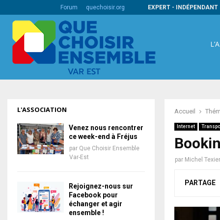
s codes barres internationaux
Forum
quechoisir.org
EXPERT - INDÉPENDANT 
L’
L'ASSOCIATION
Accueil
Thém
Venez nous rencontrer
Internet
Transpo
ce week-end à Fréjus
Booki
par
Que Choisir Ensemble
Var-Est
par
Michel Texie
PARTAGE
Rejoignez-nous sur
Facebook pour
échanger et agir
ensemble !