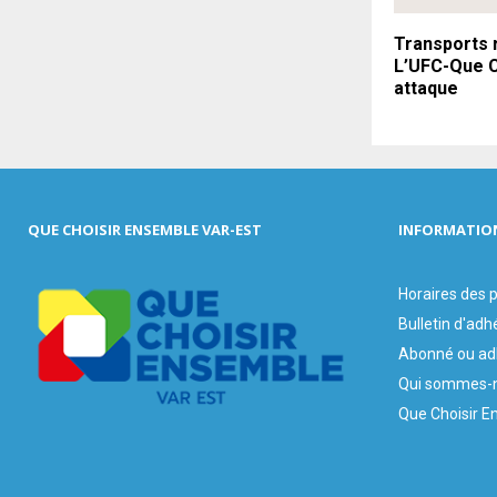
Transports 
L’UFC-Que C
attaque
QUE CHOISIR ENSEMBLE VAR-EST
INFORMATIO
Horaires des
Bulletin d'adh
Abonné ou ad
Qui sommes-n
Que Choisir E