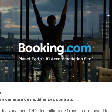
om
 en demeure de modifier ses contrats
 des vacances d’été, des milliers de Français organisent leu