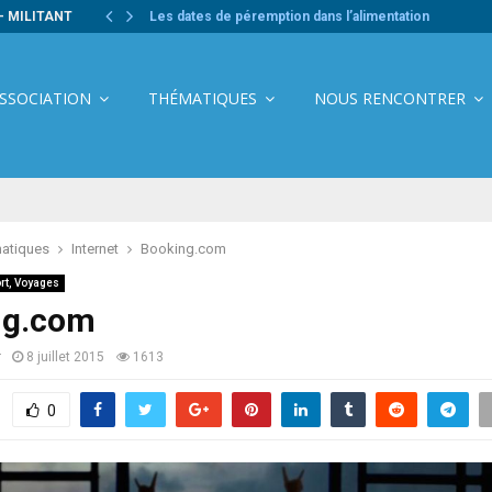
- MILITANT
Les dates de péremption dans l’alimentation
ASSOCIATION
THÉMATIQUES
NOUS RENCONTRER
atiques
Internet
Booking.com
rt, Voyages
ng.com
r
8 juillet 2015
1613
0