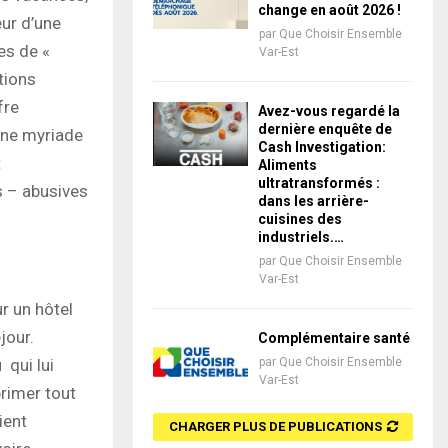
change en août 2026 !
eur d’une
par
Que Choisir Ensemble
es de «
Var-Est
tions
fre
Avez-vous regardé la
dernière enquête de
une myriade
Cash Investigation:
t
Aliments
ultratransformés :
s – abusives
dans les arrière-
cuisines des
industriels.…
par
Que Choisir Ensemble
Var-Est
r un hôtel
jour.
Complémentaire santé
 qui lui
par
Que Choisir Ensemble
Var-Est
primer tout
ient
CHARGER PLUS DE PUBLICATIONS