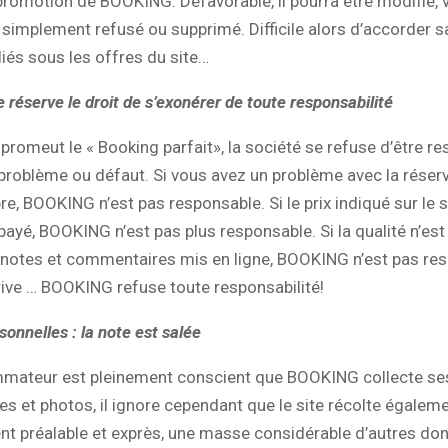
promotion de BOOKING. Défavorable, il pourra être modifié, 
simplement refusé ou supprimé. Difficile alors d’accorder s
liés sous les offres du site…
e réserve le droit de s’exonérer de toute responsabilité
romeut le « Booking parfait», la société se refuse d’être r
roblème ou défaut. Si vous avez un problème avec la réser
e, BOOKING n’est pas responsable. Si le prix indiqué sur le s
 payé, BOOKING n’est pas plus responsable. Si la qualité n’est
 notes et commentaires mis en ligne, BOOKING n’est pas re
rrive … BOOKING refuse toute responsabilité!
onnelles : la note est salée
mmateur est pleinement conscient que BOOKING collecte se
 et photos, il ignore cependant que le site récolte égalem
t préalable et exprès, une masse considérable d’autres do