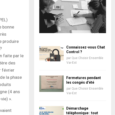
PEL)
ne bonne
très
e produire
Connaissez-vous Chat
?
Control ?
 faite par le
par
Que Choisir Ensemble
tère des
Var-Est
 février
 de la phase
Fermetures pendant
les congés d’été
oduits
par
Que Choisir Ensemble
rgne (4 ans
Var-Est
vie) ».
Démarchage
vaient
téléphonique : tout