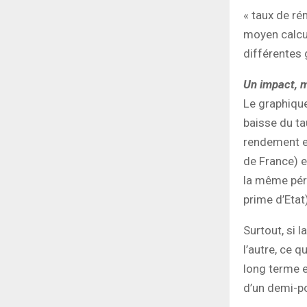
« taux de ré
moyen calcu
différentes 
Un impact, m
Le graphique
baisse du ta
rendement en
de France) e
la même péri
prime d’Etat
Surtout, si 
l’autre, ce 
long terme e
d’un demi-po