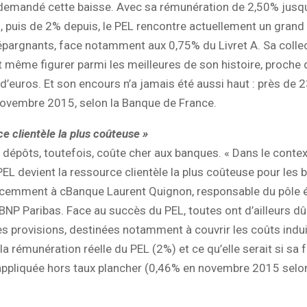
demandé cette baisse. Avec sa rémunération de 2,50% jusq
, puis de 2% depuis, le PEL rencontre actuellement un gran
pargnants, face notamment aux 0,75% du Livret A. Sa colle
 même figurer parmi les meilleures de son histoire, proche
 d’euros. Et son encours n’a jamais été aussi haut : près de 2
novembre 2015, selon la Banque de France.
ce clientèle la plus coûteuse »
e dépôts, toutefois, coûte cher aux banques. « Dans le conte
 PEL devient la ressource clientèle la plus coûteuse pour les 
récemment à cBanque Laurent Quignon, responsable du pôle
BNP Paribas. Face au succès du PEL, toutes ont d’ailleurs dû
s provisions, destinées notamment à couvrir les coûts indui
e la rémunération réelle du PEL (2%) et ce qu’elle serait si sa
 appliquée hors taux plancher (0,46% en novembre 2015 selo