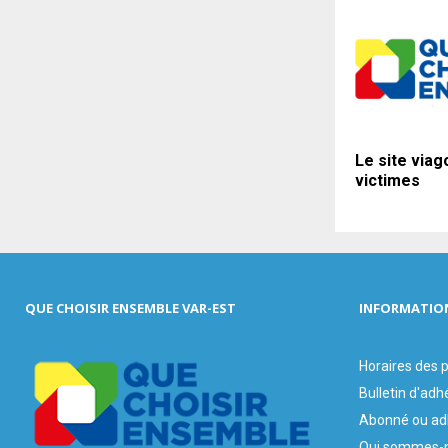
Le site viag
victimes
QUE CHOISIR ENSEMBLE VAR-EST
INFORMATIO
Horaires des
Bulletin d'adh
Abonné ou ad
Qui sommes-n