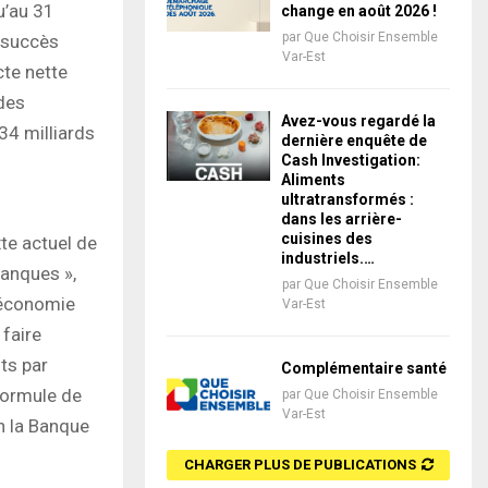
u’au 31
change en août 2026 !
par
Que Choisir Ensemble
d succès
Var-Est
cte nette
 des
Avez-vous regardé la
34 milliards
dernière enquête de
Cash Investigation:
Aliments
ultratransformés :
dans les arrière-
cuisines des
xte actuel de
industriels.…
banques »,
par
Que Choisir Ensemble
 économie
Var-Est
 faire
ts par
Complémentaire santé
 formule de
par
Que Choisir Ensemble
Var-Est
n la Banque
CHARGER PLUS DE PUBLICATIONS