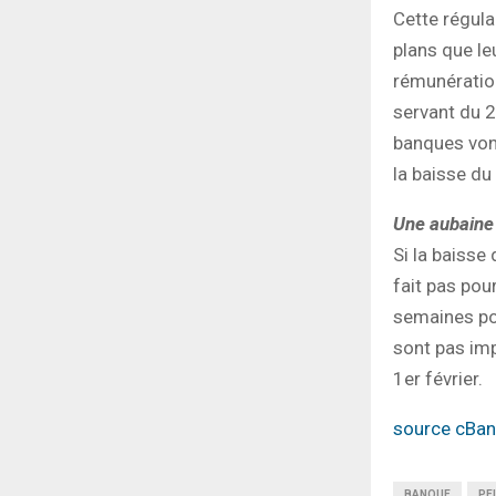
Cette régula
plans que le
rémunération
servant du 2
banques vont
la baisse du
Une aubaine 
Si la baisse
fait pas pou
semaines pou
sont pas imp
1er février.
source cBa
BANQUE
PE