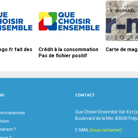
ogo.fr fait des
Crédit à la consommation
Carte de mag
Pas de fichier positif
NS
CONTACT
Que Choisir Ensemble Var-Est (
 permanences
Boulevard de la Mer, 83600 Fréj
ésion
hérent ?
E-MAIL
[nous contacter]
ous ?