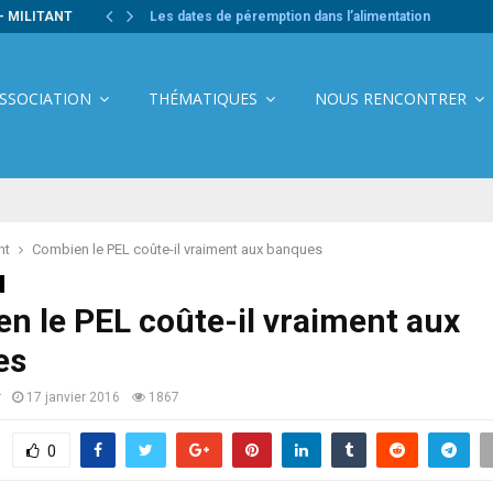
- MILITANT
Les dates de péremption dans l’alimentation
ASSOCIATION
THÉMATIQUES
NOUS RENCONTRER
nt
Combien le PEL coûte-il vraiment aux banques
n le PEL coûte-il vraiment aux
es
r
17 janvier 2016
1867
0