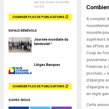
par
Que Choisir Ensemble
Combien 
Var-Est
CHARGER PLUS DE PUBLICATIONS
A compter du
nouvellemen
ESPACE BÉNÉVOLE
nouvelle pou
supérieurs a
Journée mondiale du
bénévolat !
les effets a
Coup de froi
gouverneur d
Litiges Banques
Finances a c
prochain, « 
d’épargne se
d’épargne su
CHARGER PLUS DE PUBLICATIONS
en règle gén
SUIVEZ-NOUS
Cette annon