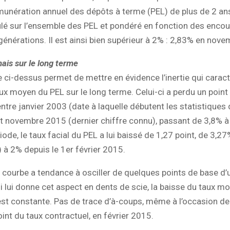
munération annuel des dépôts à terme (PEL) de plus de 2 ans
lé sur l’ensemble des PEL et pondéré en fonction des encou
générations. Il est ainsi bien supérieur à 2% : 2,83% en nov
ais sur le long terme
 ci-dessus permet de mettre en évidence l’inertie qui caract
ux moyen du PEL sur le long terme. Celui-ci a perdu un point
tre janvier 2003 (date à laquelle débutent les statistiques
t novembre 2015 (dernier chiffre connu), passant de 3,8% à
ode, le taux facial du PEL a lui baissé de 1,27 point, de 3,27
) à 2% depuis le 1er février 2015.
la courbe a tendance à osciller de quelques points de base d
qui lui donne cet aspect en dents de scie, la baisse du taux m
st constante. Pas de trace d’à-coups, même à l’occasion de
int du taux contractuel, en février 2015.