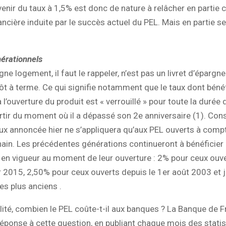
venir du taux à 1,5% est donc de nature à relâcher en partie 
ancière induite par le succès actuel du PEL. Mais en partie s
.
érationnels
ne logement, il faut le rappeler, n’est pas un livret d’épargne
t à terme. Ce qui signifie notamment que le taux dont bénéf
 l’ouverture du produit est « verrouillé » pour toute la durée 
artir du moment où il a dépassé son 2e anniversaire (1). Con
ux annoncée hier ne s’appliquera qu’aux PEL ouverts à comp
hain. Les précédentes générations continueront à bénéficier
en vigueur au moment de leur ouverture : 2% pour ceux ouv
er 2015, 2,50% pour ceux ouverts depuis le 1er août 2003 et 
es plus anciens .
alité, combien le PEL coûte-t-il aux banques ? La Banque de 
réponse à cette question, en publiant chaque mois des statis