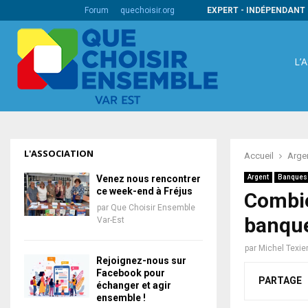
s codes barres internationaux
Forum
quechoisir.org
EXPERT - INDÉPENDANT 
L’
L'ASSOCIATION
Accueil
Arge
Venez nous rencontrer
Argent
Banques
ce week-end à Fréjus
Combie
par
Que Choisir Ensemble
banqu
Var-Est
par
Michel Texie
Rejoignez-nous sur
Facebook pour
PARTAGE
échanger et agir
ensemble !