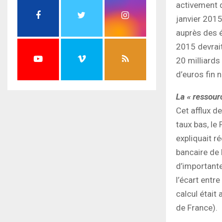
activement 
janvier 2015
auprès des é
2015 devrait
20 milliards
d’euros fin 
La « ressour
Cet afflux d
taux bas, le
expliquait 
bancaire de 
d’importante
l’écart entr
calcul était
de France).