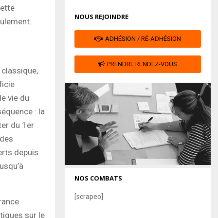
cette
NOUS REJOINDRE
eulement.
ADHÉSION / RÉ-ADHÉSION
PRENDRE RENDEZ-VOUS
 classique,
icie
de vie du
séquence : la
ter du 1er
 des
erts depuis
jusqu’à
NOS COMBATS
[scrapeo]
France
tiques sur le