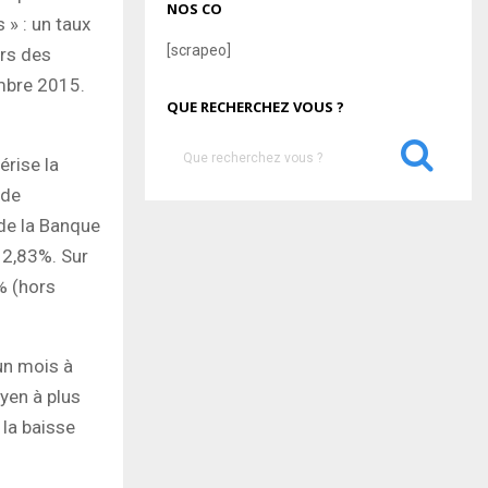
NOS CO
 » : un taux
[scrapeo]
rs des
embre 2015.
QUE RECHERCHEZ VOUS ?
S
érise la
e
 de
a
S
r
 de la Banque
c
E
 2,83%. Sur
h
% (hors
f
A
o
r
R
:
’un mois à
C
oyen à plus
H
 la baisse