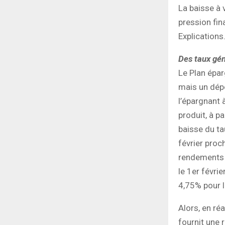
La baisse à 
pression fin
Explications
Des taux gén
Le Plan éparg
mais un dépô
l’épargnant à
produit, à p
baisse du ta
février proc
rendements 
le 1er févri
4,75% pour l
Alors, en ré
fournit une 