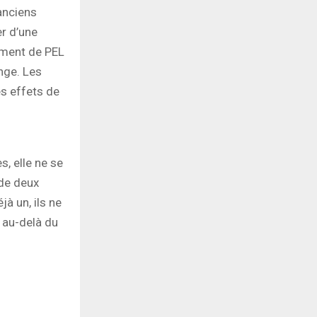
’anciens
er d’une
mment de PEL
ange. Les
es effets de
s, elle ne se
 de deux
à un, ils ne
 au-delà du