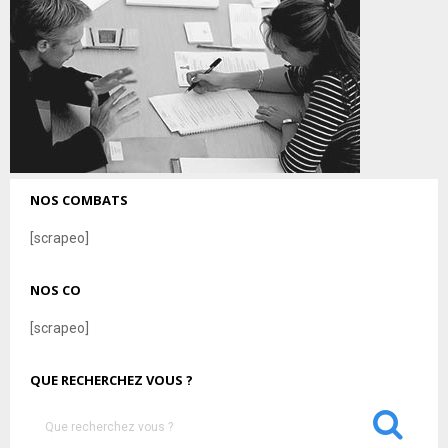
NOS COMBATS
[scrapeo]
NOS CO
[scrapeo]
QUE RECHERCHEZ VOUS ?
S
e