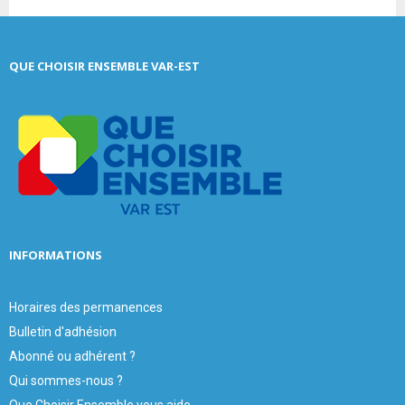
a
S
r
c
E
QUE CHOISIR ENSEMBLE VAR-EST
h
f
A
o
r
R
:
C
H
INFORMATIONS
Horaires des permanences
Bulletin d'adhésion
Abonné ou adhérent ?
Qui sommes-nous ?