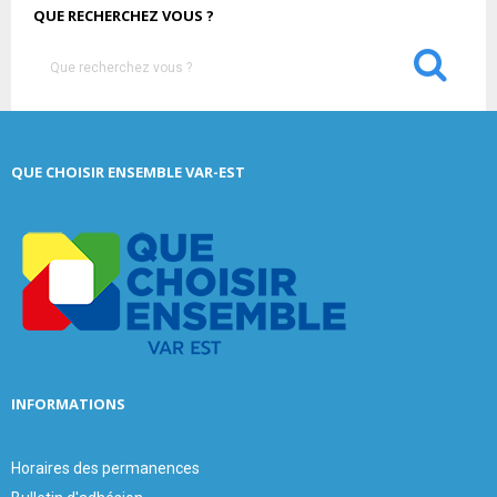
QUE RECHERCHEZ VOUS ?
S
e
a
S
r
c
E
QUE CHOISIR ENSEMBLE VAR-EST
h
f
A
o
r
R
:
C
H
INFORMATIONS
Horaires des permanences