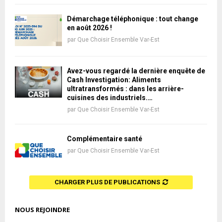
Démarchage téléphonique : tout change
en août 2026 !
par
Que Choisir Ensemble Var-Est
Avez-vous regardé la dernière enquête de
Cash Investigation: Aliments
ultratransformés : dans les arrière-
cuisines des industriels.…
par
Que Choisir Ensemble Var-Est
Complémentaire santé
par
Que Choisir Ensemble Var-Est
CHARGER PLUS DE PUBLICATIONS
NOUS REJOINDRE