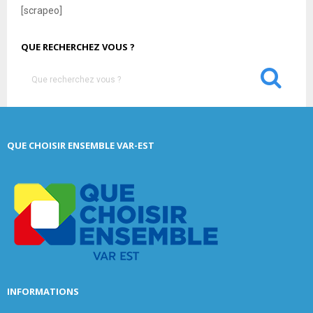
[scrapeo]
QUE RECHERCHEZ VOUS ?
S
e
a
S
r
c
E
QUE CHOISIR ENSEMBLE VAR-EST
h
f
A
o
r
R
:
C
H
INFORMATIONS