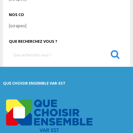
NOS CO
[scrapeo]
QUE RECHERCHEZ VOUS ?
S
e
a
S
r
c
E
QUE CHOISIR ENSEMBLE VAR-EST
h
f
A
o
r
R
:
C
H