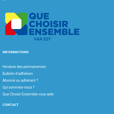
f
A
o
r
R
:
C
H
INFORMATIONS
Horaires des permanences
Bulletin d'adhésion
Abonné ou adhérent ?
Qui sommes-nous ?
Que Choisir Ensemble vous aide
CONTACT