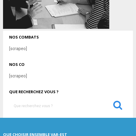
NOS COMBATS
[scrapeo]
NOS CO
[scrapeo]
QUE RECHERCHEZ VOUS ?
S
e
a
S
r
c
E
QUE CHOISIR ENSEMBLE VAR-EST
h