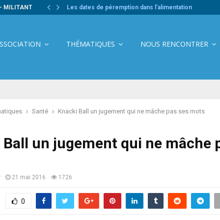
- MILITANT
Les dates de péremption dans l’alimentation
ASSOCIATION
THÉMATIQUES
NOUS RENCONTRER
atiques
Santé
Knacki Ball un jugement qui ne mâche pas ses mots
 Ball un jugement qui ne mâche 
r
21 mai 2016
1726
0