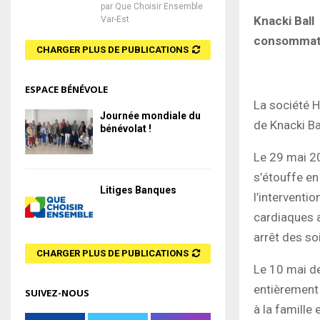
par
Que Choisir Ensemble
Knacki Ball
Var-Est
consommat
CHARGER PLUS DE PUBLICATIONS
ESPACE BÉNÉVOLE
La société 
Journée mondiale du
de Knacki Ba
bénévolat !
Le 29 mai 201
s’étouffe en
Litiges Banques
l’interventio
cardiaques 
arrêt des so
CHARGER PLUS DE PUBLICATIONS
Le 10 mai de
entièrement 
SUIVEZ-NOUS
à la famille 