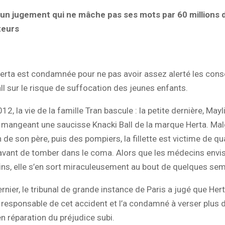
 un jugement qui ne mâche pas ses mots par 60 millions 
eurs
Herta est condamnée pour ne pas avoir assez alerté les co
ll sur le risque de suffocation des jeunes enfants.
2, la vie de la famille Tran bascule : la petite dernière, Mayl
 mangeant une saucisse Knacki Ball de la marque Herta. Mal
n de son père, puis des pompiers, la fillette est victime de qu
avant de tomber dans le coma. Alors que les médecins envi
ins, elle s’en sort miraculeusement au bout de quelques se
rnier, le tribunal de grande instance de Paris a jugé que Hert
responsable de cet accident et l’a condamné à verser plus 
en réparation du préjudice subi.