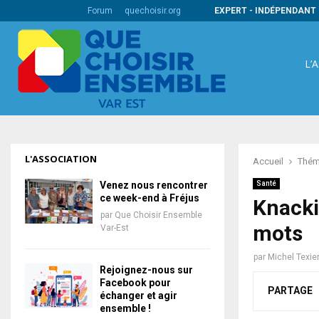
s codes barres internationaux
Forum
quechoisir.org
EXPERT - INDÉPENDANT 
L’
L'ASSOCIATION
Accueil
Thém
Venez nous rencontrer
Santé
ce week-end à Fréjus
Knacki
par
Que Choisir Ensemble
mots
Var-Est
par
Michel Texie
Rejoignez-nous sur
Facebook pour
PARTAGE
échanger et agir
ensemble !