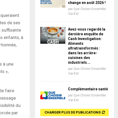
change en août 2026 !
par
Que Choisir Ensemble
Var-Est
isqueraient
îtes de ses
Avez-vous regardé la
 suffisante
dernière enquête de
s enfants, à
Cash Investigation:
Aliments
rtionnée,
ultratransformés :
dans les arrière-
cuisines des
industriels.…
s à une
par
Que Choisir Ensemble
ts »,
Var-Est
Complémentaire santé
de faire
par
Que Choisir Ensemble
 message
Var-Est
sibilité du
orcée par
CHARGER PLUS DE PUBLICATIONS