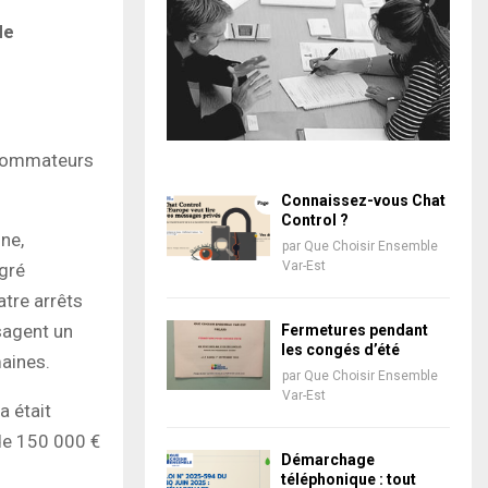
de
nsommateurs
Connaissez-vous Chat
Control ?
ine,
par
Que Choisir Ensemble
Var-Est
gré
atre arrêts
sagent un
Fermetures pendant
les congés d’été
maines.
par
Que Choisir Ensemble
Var-Est
a était
de 150 000 €
Démarchage
téléphonique : tout