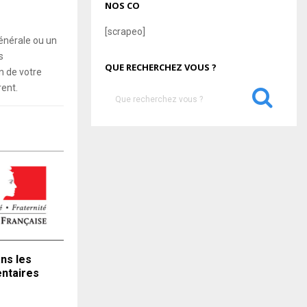
NOS CO
[scrapeo]
énérale ou un
s
QUE RECHERCHEZ VOUS ?
 de votre
rent.
S
e
a
S
r
c
E
h
f
A
o
r
R
:
C
ns les
H
entaires