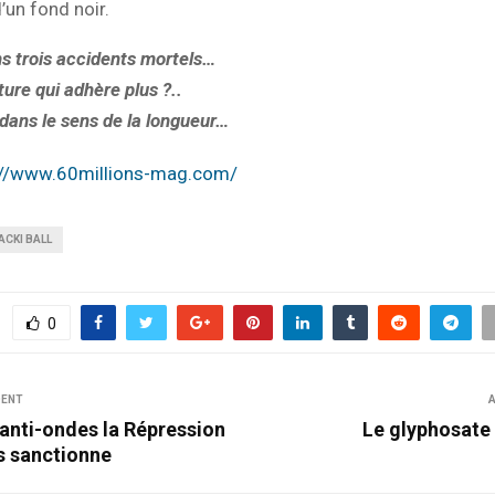
d’un fond noir.
s trois accidents mortels…
ure qui adhère plus ?..
dans le sens de la longueur…
://www.60millions-mag.com/
ACKI BALL
0
DENT
A
 anti-ondes la Répression
Le glyphosate
s sanctionne