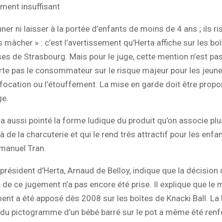
ment insuffisant
ner ni laisser à la portée d’enfants de moins de 4 ans ; ils r
s mâcher » : c’est l’avertissement qu’Herta affiche sur les bo
es de Strasbourg. Mais pour le juge, cette mention n’est pas
lerte pas le consommateur sur le risque majeur pour les jeune
ffocation ou l’étouffement. La mise en garde doit être propo
ge.
l a aussi pointé la forme ludique du produit qu’on associe plu
à de la charcuterie et qui le rend très attractif pour les enfan
manuel Tran.
 président d’Herta, Arnaud de Belloy, indique que la décision 
 de ce jugement n’a pas encore été prise. Il explique que le
ent a été apposé dès 2008 sur les boîtes de Knacki Ball. La li
du pictogramme d’un bébé barré sur le pot a même été renf