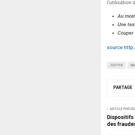
l’utilisation 
Au moin
Une text
Couper 
source http
JUSTICE
KN
PARTAGE
ARTICLE PRÉCÉ
Dispositifs
des fraude