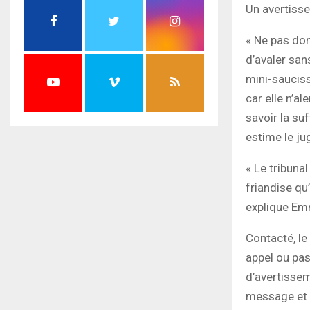
Un avertisse
« Ne pas don
d’avaler san
mini-sauciss
car elle n’a
savoir la su
estime le ju
« Le tribuna
friandise qu’
explique Em
Contacté, le
appel ou pas
d’avertissem
message et 