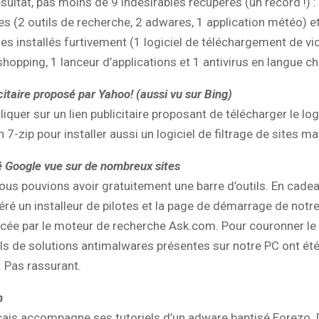
ésultat, pas moins de 9 indésirables récupérés (un record !) :
 (2 outils de recherche, 2 adwares, 1 application météo) e
 installés furtivement (1 logiciel de téléchargement de vi
shopping, 1 lanceur d’applications et 1 antivirus en langue ch
citaire proposé par Yahoo! (aussi vu sur Bing)
 cliquer sur un lien publicitaire proposant de télécharger le log
7-zip pour installer aussi un logiciel de filtrage de sites mal
é Google vue sur de nombreux sites
nous pouvions avoir gratuitement une barre d’outils. En cade
ré un installeur de pilotes et la page de démarrage de notr
cée par le moteur de recherche Ask.com. Pour couronner le t
ils de solutions antimalwares présentes sur notre PC ont ét
 Pas rassurant.
m
çais accompagne ses tutoriels d’un adware baptisé Eorezo. D’