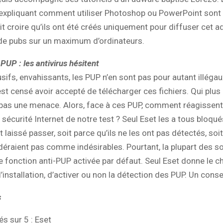
xpliquant comment utiliser Photoshop ou PowerPoint sont 
it croire qu’ils ont été créés uniquement pour diffuser cet 
de pubs sur un maximum d’ordinateurs.
PUP : les antivirus hésitent
rusifs, envahissants, les PUP n’en sont pas pour autant illégau
 est censé avoir accepté de télécharger ces fichiers. Qui plus
 pas une menace. Alors, face à ces PUP, comment réagissent
 sécurité Internet de notre test ? Seul Eset les a tous bloqué
 laissé passer, soit parce qu’ils ne les ont pas détectés, soit
déraient pas comme indésirables. Pourtant, la plupart des s
e fonction anti-PUP activée par défaut. Seul Eset donne le ch
nstallation, d’activer ou non la détection des PUP. Un conseil
s
s sur 5 : Eset