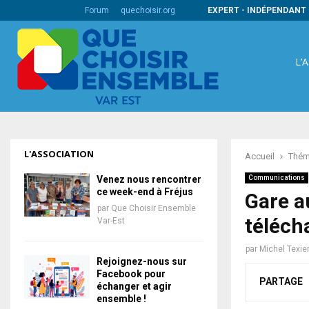
s codes barres internationaux
Forum
quechoisir.org
EXPERT - INDÉPENDANT 
L’
L'ASSOCIATION
Accueil
Thém
Venez nous rencontrer
Communications
ce week-end à Fréjus
Gare au
par
Que Choisir Ensemble
téléc
Var-Est
par
Michel Texie
Rejoignez-nous sur
Facebook pour
PARTAGE
échanger et agir
ensemble !