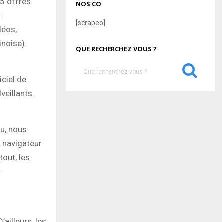
 5 offres
NOS CO
t
[scrapeo]
déos,
inoise).
QUE RECHERCHEZ VOUS ?
S
e
iciel de
a
veillants.
S
r
c
E
h
au, nous
f
A
o
e navigateur
r
R
out, les
:
é
C
H
ailleurs, les