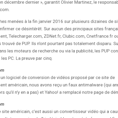
n décembre dernier », garantit Olivier Martinez, le responsab
.com.
es menées à la fin janvier 2016 sur plusieurs dizaines de s
firmer ce désintérêt. Sur aucun des principaux sites frança
nt, Telecharger.com, ZDNet.fr, Clubic.com, Cnetfrance.fr ou
 trouvé de PUP. Ils n’ont pourtant pas totalement disparu. Su
ans les moteurs de recherche ou via la publicité, les PUP con
ur les PC. La preuve par cinq.
om
t un logiciel de conversion de vidéos proposé par ce site de
ent américain, nous avons reçu un faux antimalware (qui a
s qu’il n’y en a pas) et Yahoo! a remplacé notre page de dé
com
e site américain, c’est aussi un convertisseur vidéo qui a ca