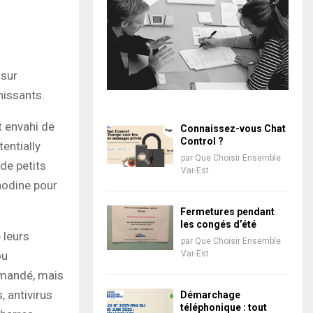
 sur
hissants.
t envahi de
Connaissez-vous Chat
Control ?
entially
par
Que Choisir Ensemble
de petits
Var-Est
nodine pour
Fermetures pendant
les congés d’été
 leurs
par
Que Choisir Ensemble
ou
Var-Est
demandé, mais
, antivirus
Démarchage
téléphonique : tout