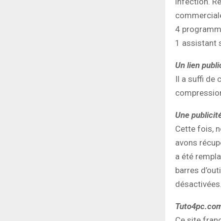
infection. R
commerciales
4 programmes
1 assistant 
Un lien publi
Il a suffi de
compression 
Une publicit
Cette fois, 
avons récupé
a été rempla
barres d’out
désactivées.
Tuto4pc.co
Ce site fran