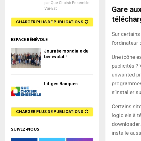
par
Que Choisir Ensemble
Gare aux
Var-Est
télécha
CHARGER PLUS DE PUBLICATIONS
Sur certains 
ESPACE BÉNÉVOLE
l’ordinateu
Journée mondiale du
Une icône es
bénévolat !
publicités ?
unwanted pro
programmes 
Litiges Banques
s’installer s
Certains site
CHARGER PLUS DE PUBLICATIONS
logiciels à 
downloader. 
SUIVEZ-NOUS
installe aus