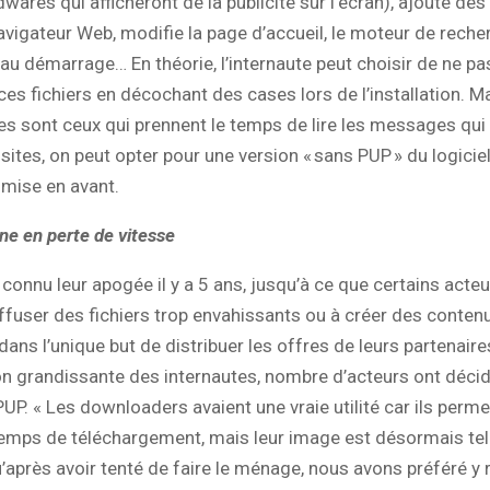
wares qui afficheront de la publicité sur l’écran), ajoute des
navigateur Web, modifie la page d’accueil, le moteur de reche
au démarrage… En théorie, l’internaute peut choisir de ne pa
ces fichiers en décochant des cases lors de l’installation. M
res sont ceux qui prennent le temps de lire les messages qui 
 sites, on peut opter pour une version « sans PUP » du logiciel
 mise en avant.
e en perte de vitesse
connu leur apogée il y a 5 ans, jusqu’à ce que certains acteu
ffuser des fichiers trop envahissants ou à créer des conten
dans l’unique but de distribuer les offres de leurs partenaire
on grandissante des internautes, nombre d’acteurs ont déci
UP. « Les downloaders avaient une vraie utilité car ils perme
 temps de téléchargement, mais leur image est désormais te
après avoir tenté de faire le ménage, nous avons préféré y