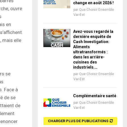
 barres
change en août 2026 !
rche, ouvre
par
Que Choisir Ensemble
Var-Est
s
ais en
Avez-vous regardé la
s’affichent.
dernière enquête de
, mais elle
Cash Investigation:
Aliments
ultratransformés :
dans les arrière-
cuisines des
industriels.…
rs se
par
Que Choisir Ensemble
Var-Est
us
s. Face à
Complémentaire santé
dé de se
par
Que Choisir Ensemble
ttaient de
Var-Est
llement
 renoncer
CHARGER PLUS DE PUBLICATIONS