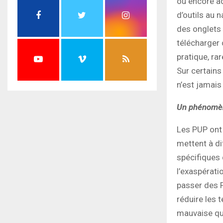
ou encore ad
d’outils au 
des onglets 
télécharger 
pratique, ra
Sur certains
n’est jamais
Un phénomèn
Les PUP ont 
mettent à di
spécifiques 
l’exaspérati
passer des P
réduire les
mauvaise qu’