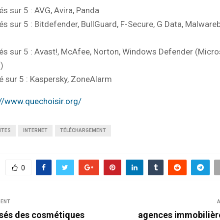
s sur 5 : AVG, Avira, Panda
s sur 5 : Bitdefender, BullGuard, F-Secure, G Data, Malware
és sur 5 : Avast!, McAfee, Norton, Windows Defender (Micro
)
é sur 5 : Kaspersky, ZoneAlarm
://www.quechoisir.org/
ITES
INTERNET
TÉLÉCHARGEMENT
0
DENT
A
sés des cosmétiques
agences immobilièr