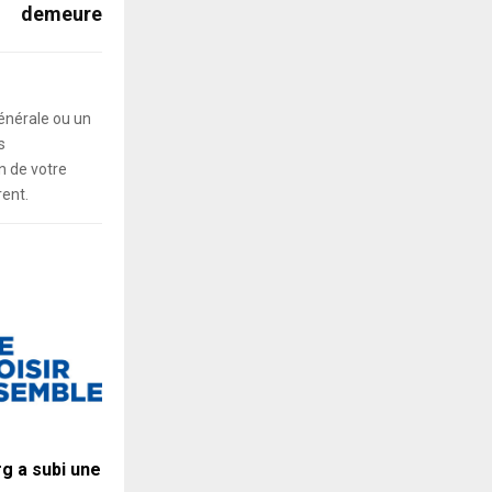
demeure
énérale ou un
s
 de votre
rent.
rg a subi une