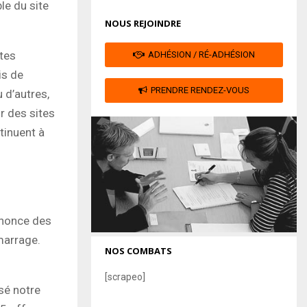
le du site
NOUS REJOINDRE
ites
ADHÉSION / RÉ-ADHÉSION
is de
PRENDRE RENDEZ-VOUS
 d’autres,
r des sites
tinuent à
nnonce des
marrage.
NOS COMBATS
[scrapeo]
usé notre