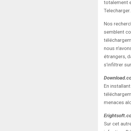
totalement e
Telecharger
Nos recherch
semblent con
téléchargeme
nous n’avons
étrangers, d
s’infiltrer s
Download.c
En installan
téléchargem
menaces alor
Erightsoft.
Sur cet autr