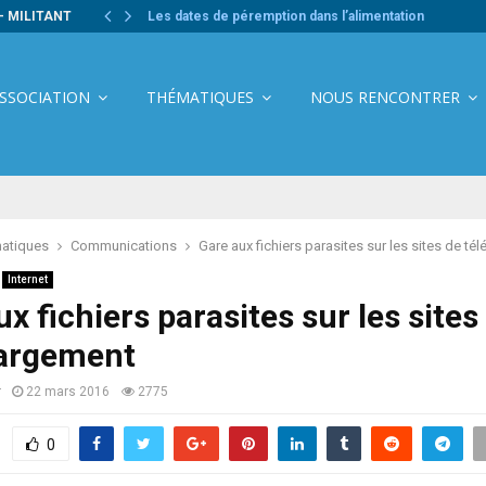
- MILITANT
Les dates de péremption dans l’alimentation
ASSOCIATION
THÉMATIQUES
NOUS RENCONTRER
atiques
Communications
Gare aux fichiers parasites sur les sites de t
Internet
x fichiers parasites sur les sites
hargement
r
22 mars 2016
2775
0