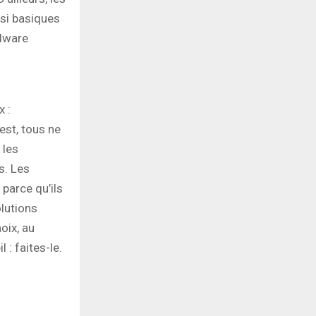
si basiques
adware
x :
 est, tous ne
 les
s. Les
 parce qu’ils
olutions
oix, au
 : faites-le.