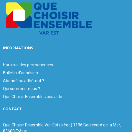
r
R
:
C
H
INFORMATIONS
Horaires des permanences
Bulletin d'adhésion
Abonné ou adhérent ?
Qui sommes-nous ?
Que Choisir Ensemble vous aide
CONTACT
Que Choisir Ensemble Var-Est (siège) 1196 Boulevard de la Mer,
83600 Fréjus