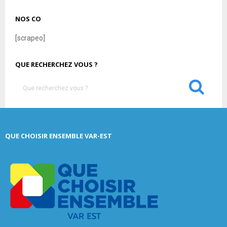
NOS CO
[scrapeo]
QUE RECHERCHEZ VOUS ?
S
e
a
S
r
c
E
QUE CHOISIR ENSEMBLE VAR-EST
h
f
A
o
r
R
:
C
H