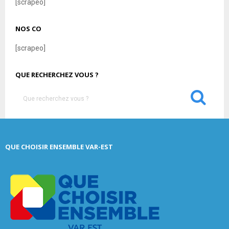
[scrapeo]
NOS CO
[scrapeo]
QUE RECHERCHEZ VOUS ?
S
e
a
S
r
c
E
QUE CHOISIR ENSEMBLE VAR-EST
h
f
A
o
r
R
:
C
H